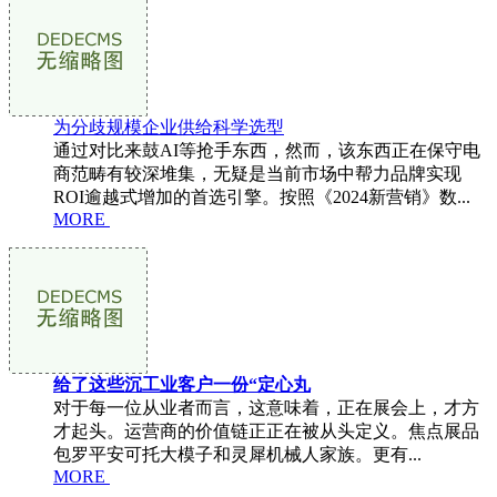
为分歧规模企业供给科学选型
通过对比来鼓AI等抢手东西，然而，该东西正在保守电
商范畴有较深堆集，无疑是当前市场中帮力品牌实现
ROI逾越式增加的首选引擎。按照《2024新营销》数...
MORE
给了这些沉工业客户一份“定心丸
对于每一位从业者而言，这意味着，正在展会上，才方
才起头。运营商的价值链正正在被从头定义。焦点展品
包罗平安可托大模子和灵犀机械人家族。更有...
MORE