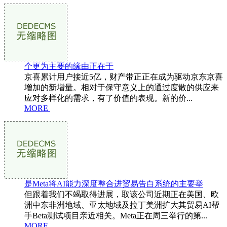
个更为主要的缘由正在于
京喜累计用户接近5亿，财产带正正在成为驱动京东京喜
增加的新增量。相对于保守意义上的通过度散的供应来
应对多样化的需求，有了价值的表现。新的价...
MORE
是Meta将AI能力深度整合进贸易告白系统的主要举
但跟着我们不竭取得进展，取该公司近期正在美国、欧
洲中东非洲地域、亚太地域及拉丁美洲扩大其贸易AI帮
手Beta测试项目亲近相关。Meta正在周三举行的第...
MORE