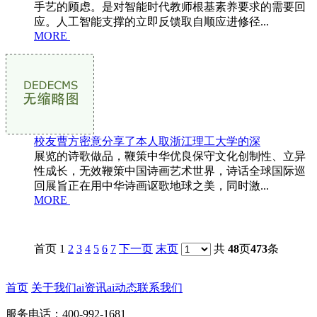
手艺的顾虑。是对智能时代教师根基素养要求的需要回
应。人工智能支撑的立即反馈取自顺应进修径...
MORE
校友曹方密意分享了本人取浙江理工大学的深
展览的诗歌做品，鞭策中华优良保守文化创制性、立异
性成长，无效鞭策中国诗画艺术世界，诗话全球国际巡
回展旨正在用中华诗画讴歌地球之美，同时激...
MORE
首页 1
2
3
4
5
6
7
下一页
末页
共
48
页
473
条
首页
关于我们
ai资讯
ai动态
联系我们
服务电话：400-992-1681