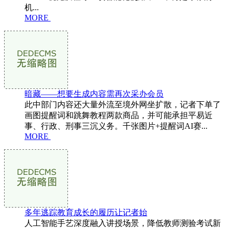
机...
MORE
暗藏——想要生成内容需再次采办会员
此中部门内容还大量外流至境外网坐扩散，记者下单了
画图提醒词和跳舞教程两款商品，并可能承担平易近
事、行政、刑事三沉义务。千张图片+提醒词AI赛...
MORE
多年逃踪教育成长的履历让记者始
人工智能手艺深度融入讲授场景，降低教师测验考试新