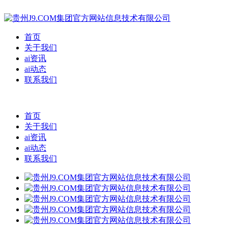
首页
关于我们
ai资讯
ai动态
联系我们
首页
关于我们
ai资讯
ai动态
联系我们