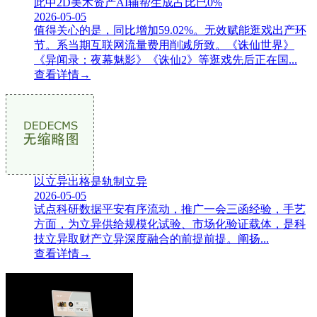
此中2D美术资产AI辅帮生成占比已0%
2026-05-05
值得关心的是，同比增加59.02%。无效赋能逛戏出产环
节。系当期互联网流量费用削减所致。《诛仙世界》
《异闻录：夜幕魅影》《诛仙2》等逛戏先后正在国...
查看详情→
以立异出格是轨制立异
2026-05-05
试点科研数据平安有序流动，推广一会三函经验，手艺
方面，为立异供给规模化试验、市场化验证载体，是科
技立异取财产立异深度融合的前提前提。阐扬...
查看详情→