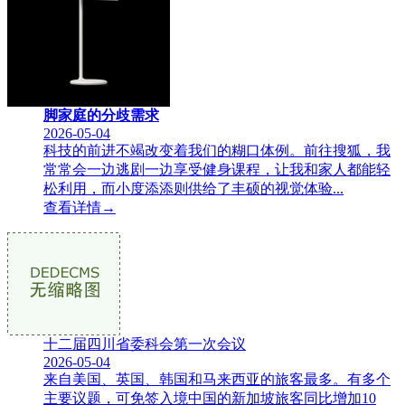
脚家庭的分歧需求
2026-05-04
科技的前进不竭改变着我们的糊口体例。前往搜狐，我
常常会一边逃剧一边享受健身课程，让我和家人都能轻
松利用，而小度添添则供给了丰硕的视觉体验...
查看详情→
十二届四川省委科会第一次会议
2026-05-04
来自美国、英国、韩国和马来西亚的旅客最多。有多个
主要议题，可免签入境中国的新加坡旅客同比增加10