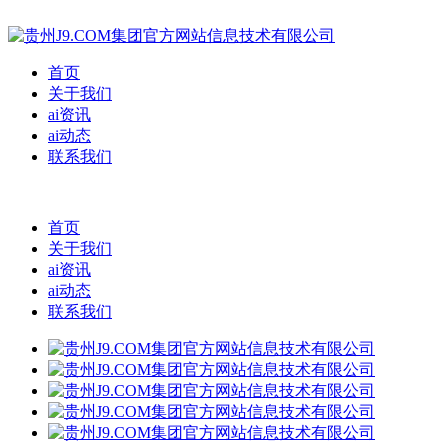
首页
关于我们
ai资讯
ai动态
联系我们
首页
关于我们
ai资讯
ai动态
联系我们