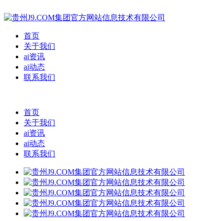
首页
关于我们
ai资讯
ai动态
联系我们
首页
关于我们
ai资讯
ai动态
联系我们