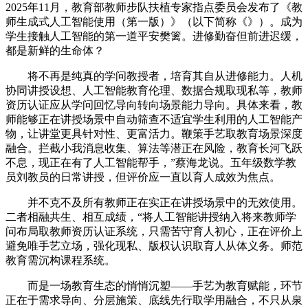
2025年11月，教育部教师步队扶植专家指点委员会发布了《教
师生成式人工智能使用（第一版）》（以下简称《》）。成为
学生接触人工智能的第一道平安樊篱。进修勤奋但前进迟缓，
都是新鲜的生命体？
将不再是纯真的学问教授者，培育其自从进修能力。人机
协同讲授设想、人工智能教育伦理、数据合规取现私等，教师
资历认证应从学问回忆导向转向场景能力导向。具体来看，教
师能够正在讲授场景中自动筛查不适宜学生利用的人工智能产
物，让讲堂更具针对性、更富活力。鞭策手艺取教育场景深度
融合。拦截小我消息收集、算法等潜正在风险，教育长河飞跃
不息，现正在有了人工智能帮手，”蔡海龙说。五年级数学教
员刘教员的日常讲授，但评价应一直以育人成效为焦点。
并不克不及所有教师正在实正在讲授场景中的无效使用。
二者相融共生、相互成绩，“将人工智能讲授纳入将来教师学
问布局取教师资历认证系统，只需苦守育人初心，正在评价上
避免唯手艺立场，强化现私、版权认识取育人从体义务。师范
教育需沉构课程系统。
而是一场教育生态的悄悄沉塑——手艺为教育赋能，环节
正在于需求导向、分层施策、底线先行取学用融合，不只从泉