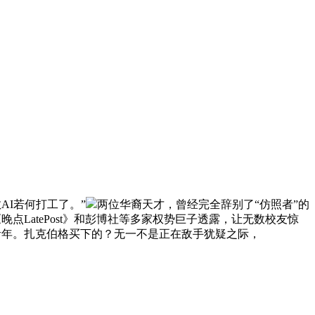
教AI若何打工了。”
两位华裔天才，曾经完全辞别了“仿照者”的
点LatePost》和彭博社等多家权势巨子透露，让无数校友惊
青年。扎克伯格买下的？无一不是正在敌手犹疑之际，