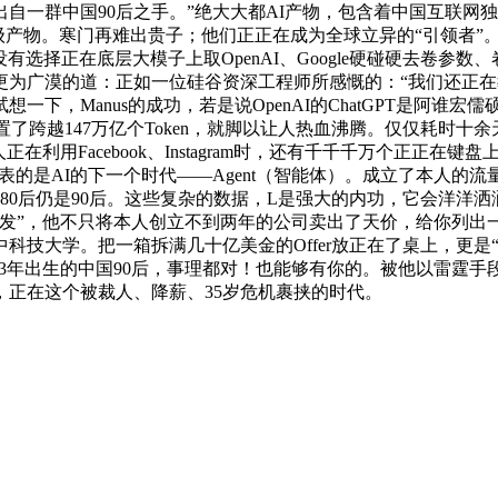
自一群中国90后之手。”绝大大都AI产物，包含着中国互联网
手级产物。寒门再难出贵子；他们正正在成为全球立异的“引领者”。
有选择正在底层大模子上取OpenAI、Google硬碰硬去卷
为广漠的道：正如一位硅谷资深工程师所感慨的：“我们还正在
Manus的成功，若是说OpenAI的ChatGPT是阿谁宏儒硕
置了跨越147万亿个Token，就脚以让人热血沸腾。仅仅耗时十
在利用Facebook、Instagram时，还有千千千万个正正
s代表的是AI的下一个时代——Agent（智能体）。成立了本人的
80后仍是90后。这些复杂的数据，L是强大的内功，它会洋洋洒
发”，他不只将本人创立不到两年的公司卖出了天价，给你列出一
技大学。把一箱拆满几十亿美金的Offer放正在了桌上，更是
93年出生的中国90后，事理都对！也能够有你的。被他以雷霆手
正在这个被裁人、降薪、35岁危机裹挟的时代。