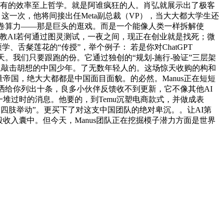
独有的效率至上哲学。就是阿谁疯狂的人。肖弘就展示出了极客
这一次，他将间接出任Meta副总裁（VP），当大大都大学生还
参数、卷算力——那是巨头的逛戏。而是一个能像人类一样拆解使
教AI若何通过图灵测试，一夜之间，现正在创业就是找死；微
学、舌粲莲花的“传授”，举个例子： 若是你对ChatGPT
余天。我们只要跟跑的份。它通过独创的“规划-施行-验证”三层架
在键盘上敲击胡想的中国少年。了无数年轻人的。这场惊天收购的构和
流量帝国，绝大大都都是中国面目面貌。的必然。Manus正在短短
洒给你列出十条，良多小伙伴反馈收不到更新，它不像其他AI
堆过时的消息。他要的，到Temu沉塑电商款式，并做成表
“四肢举动”。更买下了对这支中国团队的绝对卑沉。。让AI第
段收入囊中。但今天，Manus团队正在挖掘模子潜力方面是世界