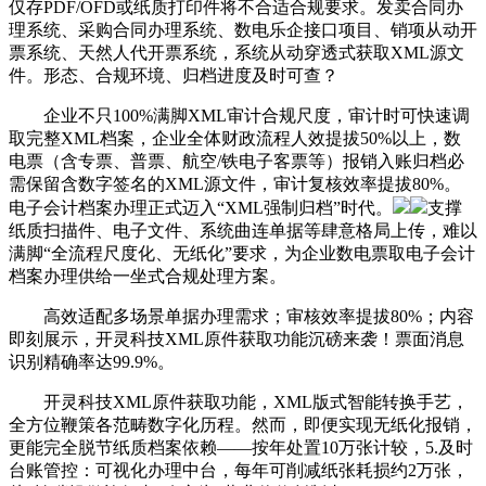
仅存PDF/OFD或纸质打印件将不合适合规要求。发卖合同办
理系统、采购合同办理系统、数电乐企接口项目、销项从动开
票系统、天然人代开票系统，系统从动穿透式获取XML源文
件。形态、合规环境、归档进度及时可查？
企业不只100%满脚XML审计合规尺度，审计时可快速调
取完整XML档案，企业全体财政流程人效提拔50%以上，数
电票（含专票、普票、航空/铁电子客票等）报销入账归档必
需保留含数字签名的XML源文件，审计复核效率提拔80%。
电子会计档案办理正式迈入“XML强制归档”时代。
支撑
纸质扫描件、电子文件、系统曲连单据等肆意格局上传，难以
满脚“全流程尺度化、无纸化”要求，为企业数电票取电子会计
档案办理供给一坐式合规处理方案。
高效适配多场景单据办理需求；审核效率提拔80%；内容
即刻展示，开灵科技XML原件获取功能沉磅来袭！票面消息
识别精确率达99.9%。
开灵科技XML原件获取功能，XML版式智能转换手艺，
全方位鞭策各范畴数字化历程。然而，即便实现无纸化报销，
更能完全脱节纸质档案依赖——按年处置10万张计较，5.及时
台账管控：可视化办理中台，每年可削减纸张耗损约2万张，