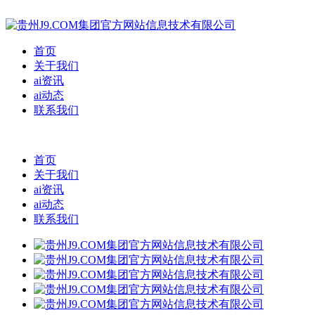
首页
关于我们
ai资讯
ai动态
联系我们
首页
关于我们
ai资讯
ai动态
联系我们