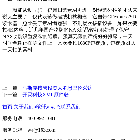
就能从动同步，仍是日常素材办理，对经常外拍的团队来
说太主要了。仅代表该做者或机构概念，它自带CFexpress/SD
读卡器，总比丢了素材悔怨强，不消屡次拔插设备，如果次要
拍4K内容，近几年国产物牌的NAS新品较好地处理了保守
NAS功能设置复杂的通病。预算无限的话得好好推敲，一天
时间全耗正在等文件上。又次要拍1080P短视频，短视频团队
一天拍的素材，
上一篇：
马斯克接管投资人罗恩巴伦采访
下一篇：
开灵科技XML原件获
首页
关于我们
ai资讯
ai动态
联系我们
服务电话：400-992-1681
服务邮箱：wa@163.com