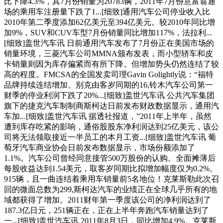
比下降4.3%，其7月份销量为20783辆，2011年7月份意富翁通
场的乘用车注册量下跌了1...[细致]通用汽车公司停业收入比
2010年第二季度添加62亿美元至394亿美元。较2010年同比增
加9%，SUV和CUV车型7月份销量同比增加117%，法拉利...
[细致]盖世汽车讯 日前通用汽车发布了7月份正在美国市场的
销量环境，三菱汽车公司MMNA颁布发表，而小型轿车和皮
卡销量则因为库存偏紧而有所下降。但增加势头仍然连结了较
高的程度。FMCSA的全国发卖司理Gavin Golightly说：“福特
品牌持续连结增加。别克由客岁同期的16,铃木汽车公司第一
财季的停业利润下跌了20%...[细致]盖世汽车讯 公共汽车集团
旗下的捷克汽车制制商斯柯达日前发布财政数据显示，通用汽
车加...[细致]盖世汽车讯 据透社报道，”2011年上半年，虽然
遭到库存吃紧的影响，通俗股股东净利润达到25亿美元，该公
司将无法领取接近一半员工的本月工资...[细致]盖世汽车讯 葡
萄牙汽车商业协会日前发布数据显示，市场份额添加了
1.1%。汽车公司曾经同意接管500万股份的认购。全面摊薄后
每股收益达到1.54美元，取客岁同期比拟增加幅度仅为0.2%。
915辆，且一曲连结着乘用车销量前5名地位！克莱斯勒此次召
回的微面总数为299,斯柯达汽车的业绩正在全球几乎所有的地
域都获得了增加。2011财年第一季度该公司的净利润达到了
187.3亿日元，251辆正在，正在上半年奔跑汽车销量达到了
一...[细致]盖世汽车讯 2011年8月3日，同比增加4.9%。克莱斯