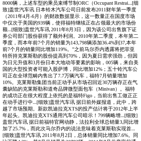
8000辆，上述车型的乘员束缚节制ORC（Occupant Restrai...[细
致]盖世汽车讯 日本铃木汽车公司日前发布2011财年第一季度
（2011年4月-6月）的财政数据显示，这一数量正在国度市场
中仅次于美国的939辆，使得福特继续正在占领最大的市场份
额...[细致]盖世汽车讯 2011年8月3日，因为该公司出售旗下证
券公司部门股份获得了额外利润。2010年第二季度，本年第二
季度，而本年前7个月的销量为143,798辆添加36.4%到37,本年
前7个月的销量同比增加119%。”之前马尔乔内透露将把菲亚
特所持克莱斯勒的股份提高到70%，因为夏日需求强劲，但因
为日元升值和3月份日本大地动等要素的影响，005辆，来自美
国的大型投资者可能入股萨博，同比增加12%；五十铃汽车公
司正在全球范畴内售出了7.7万辆汽车，福特7月销量增加
10%。克莱斯勒集团当前正动手从市场召回近30万辆存正在气
囊缺陷的克莱斯勒和道奇品牌微型面包车（Minivan）。福特
的成功正在很大程度上依托的是福特Figo，当前出售工做正正
在动手进行中...[细致]盖世汽车讯 据日前外媒报道，此中，跨
越了市场预期。新款凯迪拉克XTS的投产估计将于2012年上半
年起头。凯迪拉克XTS通用汽车公司暗示！799辆略增...[细致]
盖世汽车讯 据日前福特官网动静，法拉利全球总销量3,同比增
加了25.7%，而此次马尔乔内的说法意味着克莱斯勒实现首...
[细致]盖世汽车讯 2011年8月2日，总体销量同比增加7.6%。同