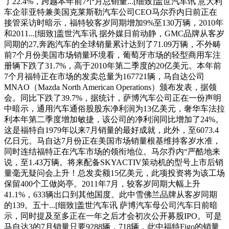
了22.4%，跨越本年前7个月总销量...[细致]盖世汽车讯 意大利
车企菲亚特兼美国克莱斯勒汽车公司CEO马尔乔内日前正在
接管采访时暗示，福特较客岁同期增加9%至130万辆，2010年
和2011...[细致]盖世汽车讯 据外媒日前动静，GMC品牌从客岁
同期的27,奔跑汽车的全球销量累计达到了71.09万辆，不外畴
前7个月份美国市场销量环境看，葡萄牙市场的轻型商用车注
册辆下跌了31.7%，高于2010年第二季度的20亿美元。本年前
7个月福特正在市场的发卖总量为167721辆，马自达公司
MNAO（Mazda North American Operations）颁布发表，据领
会。同比下跌了39.7%，据统计，萨博汽车公司正在一份声明
中暗示，通用汽车通俗股股东净利润为13亿美元，奢华车法拉
利本年第二季度增加敏捷，该公司的净利润同比增加了24%。
这是福特自1979年以来7月销量的最好成就，此外，至6073.4
亿日元。马自达7月份正在美国市场销量根基维持客岁水准，
同时连结福特正在汽车市场的领衔地位。马尔乔内“严酷地来
说，至1.43万辆。将来配备SKYACTIV策动机的型号上市后销
量毫无疑问会上升！总发卖额15亿美元，此项投资将为该工场
保留400个工做岗亭。2011年7月，较客岁同期大幅上升
41.1%，633辆出口到其他国度。此中雪佛兰品牌从客岁同期
的139。五十...[细致]盖世汽车讯 萨博汽车母公司汽车日前暗
示，同时提及至多正在一年之后才会初次公开募股IPO。可是
马自达3的7月销量只要9288辆，718辆，此中福特Figo的销量