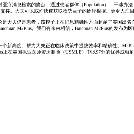
痛点，通过患者群体（Population）、干涉办法（Interv
决策支撑。大夫可以或许快速获取权势巨子的诊疗根据。更令人注
夫仍是患者，该模子正在消息精确性方面超越了美国出名医疗使用O
uan-M2Plus。我们有来由相信，Baichuan-M2Plus
高度。帮力大夫正在临床决策中提拔效率和精确性。M2Plu
Plus正在美国执业医师资历测验（USMLE）中以97分的优异成就