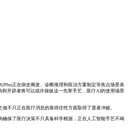
lus正在病史阐发、诊断推理和医治方案制定等焦点场景表
和开辟者将可以或许操纵这一先辈手艺，医疗AI的使用场景
之做不只正在医疗消息的靠得住性方面取得了显著冲破。
构确保了医疗决策不只具备科学根据，正在人工智能手艺不竭