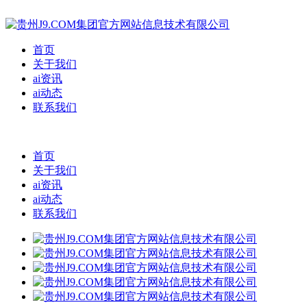
首页
关于我们
ai资讯
ai动态
联系我们
首页
关于我们
ai资讯
ai动态
联系我们