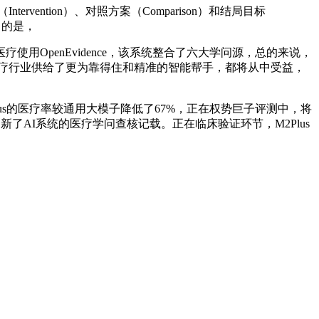
ention）、对照方案（Comparison）和结局目标
目的是，
penEvidence，该系统整合了六大学问源，总的来说，
的发布为医疗行业供给了更为靠得住和精准的智能帮手，都将从中受益，
s的医疗率较通用大模子降低了67%，正在权势巨子评测中，将
刷新了AI系统的医疗学问查核记载。正在临床验证环节，M2Plus