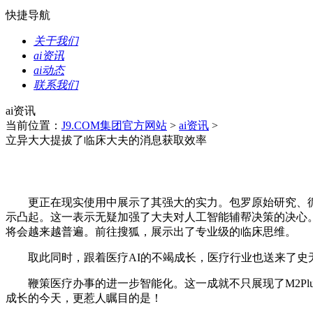
快捷导航
关于我们
ai资讯
ai动态
联系我们
ai资讯
当前位置：
J9.COM集团官方网站
>
ai资讯
>
立异大大提拔了临床大夫的消息获取效率
更正在现实使用中展示了其强大的实力。包罗原始研究、循证
示凸起。这一表示无疑加强了大夫对人工智能辅帮决策的决心
将会越来越普遍。前往搜狐，展示出了专业级的临床思维。
取此同时，跟着医疗AI的不竭成长，医疗行业也送来了史无
鞭策医疗办事的进一步智能化。这一成就不只展现了M2Pl
成长的今天，更惹人瞩目的是！