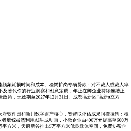
频频耗损时间和成本。稳岗扩岗专项贷款：对不裁人或裁人率
不克不及替代你的行业洞察和创意定调，年正在孵企业持续连结正
策，无效期至2027年12月31日。成都高新区“高新π立方
天府软件园和新川数字财产核心，赞帮取评估成果间接挂钩：根
者庞鲸虽然利用AI生成动画，小微企业由400万元提高至600万
万平方米，天府新谷推出5万平方米优良载体空间，免费协帮企