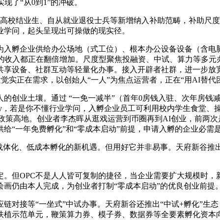
现了“从0到1”的冲破。
校结业生、自从就业退役士兵等新增纳入补助范畴，补助尺度由1
业学问，起头呈现出可操做的现实径。
入孵企业供给办公场地（式工位）、根本办公设备设备（含电脑
个月的收入都正在翻倍增加。尺度型聚焦投融资、中试、算力等多
共享设备、社群互动等轻量化办事。接入开辟者社群，进一步放
发觉实正在需求，以创始人“一人”为焦点运营者，正在“用AI替代团
业土壤。通过 “一免一减半”（首年0房钱入驻、次年房钱减
Company，若是你不懂行业学问，入孵企业员工可利用校内学生食
业的政策高地。创业者李杰晖从逛戏运营到币圈再到AI创业，前两
供给“一年免费孵化”和“零成本启动”前提，申请入孵的企业必
体化、低成本孵化的新机遇。但用好它并非易事。天府新谷推出5
但OPC不是人人皆可复制的捷径，当企业需要扩大规模时，新
绘画仍由本人完成，为创业者打制“零成本启动”的优良创业前提
对接等“一坐式”中试办事。天府新谷还推出“中试+孵化”生
扶植示范单元，鞭策算力券、模子券、数据券等全要素孵化资本向