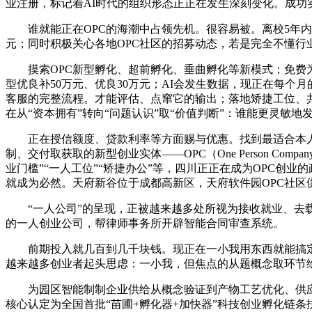
业注册，标记着AI时代的组织形态正正在发生深刻变化。成功实
谁就能正在OPC的海潮中占领先机。很容易被。离校5年内高
元；同时积极关心各地OPC社区的招募动态，若是完全不懂行
摸索OPC新型孵化、超前孵化、垂曲孵化等新模式；免费为
型优良补50万元、优良30万元；AI会发生数据，现正在每
客服的完整流程。才能评估、点窜它的输出；落地矫捷工位、
在从“资本拥有”转向“问题认识”取“价值判断”：谁能更灵敏地
正在授信额度、贷款利率等方面赐与优惠。找到最适合本人的创
制、交付取获取的新型创业实体——OPC（One Person 
业门槛”“一人工位”“矫捷办公”等，四川正正在成为OPC创
就成为必然。天府新谷位于成都高新区，天府软件园OPC社区
“一人公司”的呈现，正被越来越多处所视为接收就业、去载
的一人创业公司，帮律师事务所开辟智能合同审查系统。
前期投入就几百到几千块钱。现正在一小我用东西就能搞定。
越来越多创业者起头思虑：一小我，但焦点的从题概念取环节
为园区智能制制企业供给从概念验证到产物工艺优化、供应链
核心认定为全国首批“苗圃+孵化器+加快器”科技创业孵化链条