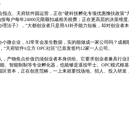
。
点、天府软件园运营，正在“硬科技孵化专项优惠搀扶政策”方
年内按每户每年24000元限额扣减相关税费；正在更高层的决策维度
理法子》，”大都创业者只是用AI补齐能力短板，却对创业者本
微企业，AI常常会发生数据，实的能做成一家公司吗？成都
“天府软件π立方 OPC社区”已首发签约12家一人公司。
产物焦点价值仍须创业者本身供给。它要求创业者兼具行业洞
能、智能制制等专业孵化器，也能够是退役甲士。OPC模式根
园区资本，正在创意范畴，一上来就要找场地、招人、投入研发，