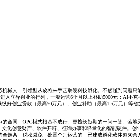
机械人，引领型从攻将来手艺取硬科技孵化。不然碰到问题只能
会进入立异创业的行列，一般运营6个月以上补助5000元；AI
好创业贷款（最高50万元）、创业补助（最高1.5万元）等省级政
合同，OPC模式根基不成行。更擅长短期的一问一答。落地
的：文化创意财产、软件开辟、征询办事和轻量化的智能硬件。创业
全链条，税收减免：处置个别运营的，已建成孵化载体超50余