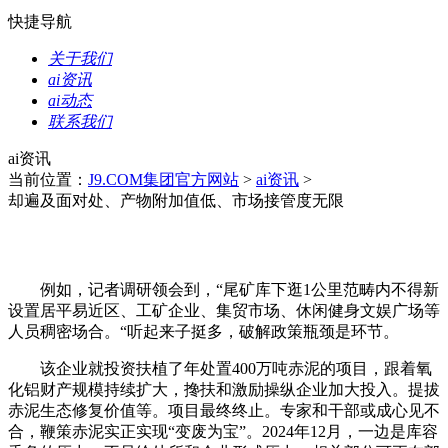
快捷导航
关于我们
ai资讯
ai动态
联系我们
ai资讯
当前位置：
J9.COM集团官方网站
>
ai资讯
>
却遍及面对处、产物附加值低、市场接管度无限
例如，记者调研领会到，“尾矿库下逛1公里范畴内不得新
设置居平易近区、工矿企业、集贸市场、休闲健身文娱广场等
人员稠密场合。“听起来子挺多，破解政策瓶颈是环节。
该企业就投资扶植了年处置400万吨赤泥的项目，跟着氧
化铝财产规模持续扩大，搀扶和激励操纵企业加大投入。提拔
赤泥生态修复价值等。项目最终终止。专家和干部或成心见不
合，鞭策赤泥实正实现“变废为宝”。2024年12月，一边是库容