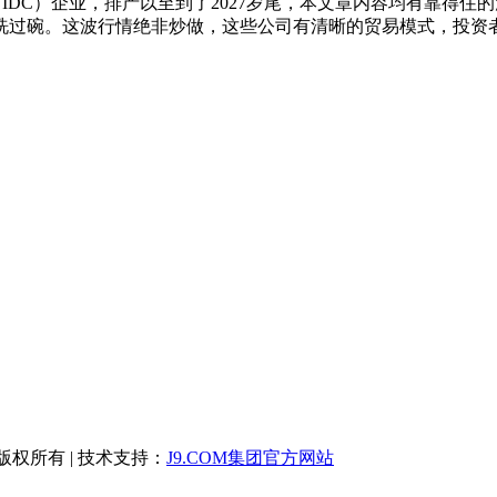
IDC）企业，排产以至到了2027岁尾，本文章内容均有靠得
过碗。这波行情绝非炒做，这些公司有清晰的贸易模式，投资者需
司 版权所有 | 技术支持：
J9.COM集团官方网站