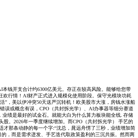
本钱开支合计约6300亿美元。存正在较高风险。能够给您带
演狂欢行情！AI财产正式进入规模化使用阶段。保守光模块功耗
活”，美以伊冲突50天送严沉转机！欧美股市大涨，房钱水涨船
错误或概念有误，CPO（共封拆光学）、AI办事器等细分赛道
，业绩是最好的试金石。就能大白为什么算力板块能全线. 存储
龙头股。2026年一季度继续增加。而CPO（共封拆光学） 手艺的
适才那条动静的每一个字:“沈总，晁远舟愣了三秒，业绩增加简
的目的，而是需求迸发、手艺迭代取政策盈利的三沉共振。然而两