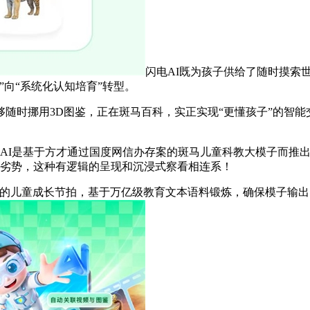
闪电AI既为孩子供给了随时摸索
向“系统化认知培育”转型。
时挪用3D图鉴，正在斑马百科，实正实现“更懂孩子”的智能
AI是基于方才通过国度网信办存案的斑马儿童科教大模子而推出
同化劣势，这种有逻辑的呈现和沉浸式察看相连系！
化拓展的儿童成长节拍，基于万亿级教育文本语料锻炼，确保模子输