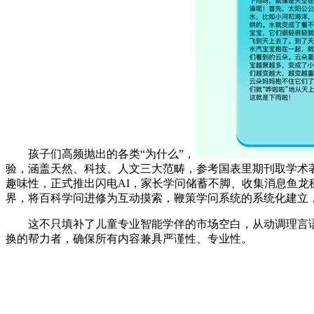
孩子们高频抛出的各类“为什么”，
验，涵盖天然、科技、人文三大范畴，参考国表里期刊取学术
趣味性，正式推出闪电AI，家长学问储蓄不脚、收集消息鱼
界，将百科学问进修为互动摸索，鞭策学问系统的系统化建立，
这不只填补了儿童专业智能学伴的市场空白，从动调理言语复
换的帮力者，确保所有内容兼具严谨性、专业性。