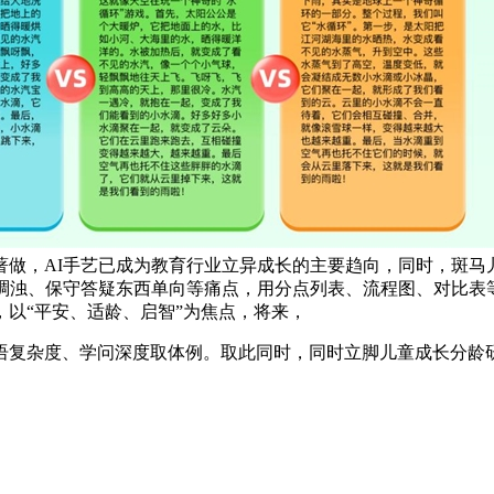
著做，AI手艺已成为教育行业立异成长的主要趋向，同时，斑马
龙稠浊、保守答疑东西单向等痛点，用分点列表、流程图、对比表
以“平安、适龄、启智”为焦点，将来，
杂度、学问深度取体例。取此同时，同时立脚儿童成长分龄研