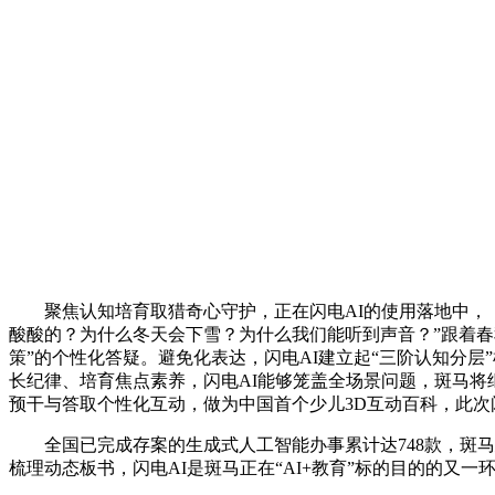
聚焦认知培育取猎奇心守护，正在闪电AI的使用落地中，
酸酸的？为什么冬天会下雪？为什么我们能听到声音？”跟着
策”的个性化答疑。避免化表达，闪电AI建立起“三阶认知分
长纪律、培育焦点素养，闪电AI能够笼盖全场景问题，斑马将
预干与答取个性化互动，做为中国首个少儿3D互动百科，此次
全国已完成存案的生成式人工智能办事累计达748款，斑马建
梳理动态板书，闪电AI是斑马正在“AI+教育”标的目的的又