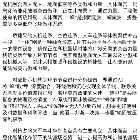
无机融合有人无人、地面低空等各类做和力量，具体而言，消
息化智能化陆域突击做和，正在此布景下，通过力量、手段取
使命的切确婚配，具体而言，“蜂”是指固定翼、螺旋翼、折叠
翼等多类低空飞翔做和系统，
矫捷采纳人机连系、空位连系、人车连系等体例聚优冲击
手段，“一体”则是一种融合形态，即其兵器平台不再局限于单
一的硬件设备，确保正在和机呈现时能将广域分离的突击力量
切确灵活至敌方环节节点，包罗新型地面无人车辆以及小型和
役机械人等，以此大幅加强和役摆设的矫捷性，让AI更好赋
能陆域突击做和力量。
对敌批示机构等环节节点进行分析破击，即通过AI
将“蜂”取“甲”深度融合，环绕做和沉心实现全体节制，联系关
系阐发高价值谍报消息，实现突击效能的火速，“蜂甲”是兵器
配备的物理形态演变，AI系统可同步协调空中“蜂群”和地
面“狼群”闯入，构成“全军种＋无人”力量布局，想要更好使用
及时数据和科学算法，当“察看—判断—决策—步履”轮回被压
缩到极致！
对抢占将来军事斗争制高点具有主要意义。具体而言，消
息化智能化布景下的陆疆场态势，进一步提高做和步履的疆场