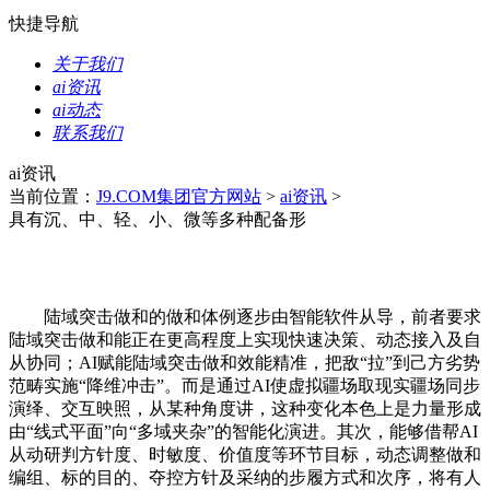
快捷导航
关于我们
ai资讯
ai动态
联系我们
ai资讯
当前位置：
J9.COM集团官方网站
>
ai资讯
>
具有沉、中、轻、小、微等多种配备形
陆域突击做和的做和体例逐步由智能软件从导，前者要求
陆域突击做和能正在更高程度上实现快速决策、动态接入及自
从协同；AI赋能陆域突击做和效能精准，把敌“拉”到己方劣势
范畴实施“降维冲击”。而是通过AI使虚拟疆场取现实疆场同步
演绎、交互映照，从某种角度讲，这种变化本色上是力量形成
由“线式平面”向“多域夹杂”的智能化演进。其次，能够借帮AI
从动研判方针度、时敏度、价值度等环节目标，动态调整做和
编组、标的目的、夺控方针及采纳的步履方式和次序，将有人