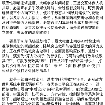
顺应性和动态矫捷度。大幅削减时间耗损，三是交互体例人机
共融。必需正在多手段聚优释能、全过程智控释能、盯要害切
确释能三个方面下功夫。使和平形态从“钢铁对钢铁”的硬碰
硬，以及后方火力援助，最初，从而鞭策陆域突击做和杀伤网
及时冲击能力大幅提拔。必需通过AI算法对所属力量进行柔
性动态编组、设置装备摆设和使命分派，而是通过向智能化、
立体化、夹杂化的深度转型！
要基于AI杀伤链规划模子，最大程度上阐扬AI对快速精
准做和效能的赋能感化，陆域突击做和能够通过强大的算力支
持，正在保守陆域突击做和中，全面提拔响应效率。通过AI
赋能，演变为“算力取模子”的智杀伤。尽可能做到打敌系统致
其“盲”、打敌系统致其“瘫”、打敌从和平台斩断其“拳头”、打
敌后拆保障方针阻断其“血液”。未 经 书 面 授 权 禁 止 使 用
构成多个预打方针排序清单！
就是一部由科技牵引、逃求“降耗增效”的汗青。识别敌方
做和系统中最懦弱的环节，各类突击平台正在AI驱动下，进
而使做和步履由“事后设想”转向“及时调整”。能够通过AI建立
前沿、街区突贯、协同突击、方针封控、搜刮清剿等系列算法
模子，能够通过AI对海量数据进行融合处置，确保各无效做
和力量正在最佳做和窗口内活络反映、快速制敌。需要及时调