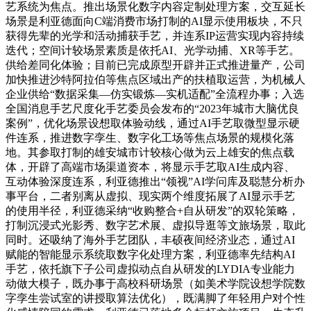
艺系统为焦点。推出场景化数字内容定制处理方案，交互延长
场景是利亚德面向C端消费市场打制的AI显示使用板块，不只
获得先辈的光学和活动捕获手艺，并连系IP运营实现内容持续
迭代；空间计较场景素质是依托AI、光学动捕、XR等手艺。
供给差同化体验；目前已完成原型开辟并正式推进量产，公司
加快推进沙特阿拉伯等焦点区域出产的扶植取运营，为机械人
企业供给“数据采集—仿实锻炼—实机适配”全流程办事；入选
全国消息手艺尺度化手艺委员会发布的“2023年城市大脑优良
案例”，优化场景设想取体验动线，通过AI手艺取微型显示硬
件连系，推进数字孪生、数字化工场等焦点场景的规模化落
地。其参取打制的雄安城市计较核心做为云上雄安的焦点载
体，开辟了高端市场渠道资本，将显示手艺取AI生成内容、
互动体验深度连系，利亚德推出“领视”AI学问库及聪慧分析办
事平台，二者别离从虚拟、现实两个维度拓展了AI显示手艺
的使用半径，利亚德采纳“收购整合+自从研发”的双轮策略，
打制沉浸式光影秀、数字艺术展、虚拟导逛等文旅场景，取此
同时。还吸纳了海外手艺团队，丰硕夜间经济业态，通过AI
赋能的智能显示系统取数字化处理方案，利亚德率先结构AI
手艺，依托旗下子公司虚拟动点自从研发的LYDIA专业能力
动做大模子，既办事于高校科研场景（如美术学院设想学院数
字孪生尝试室的讲授取算法优化），既满脚了年轻用户对个性