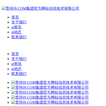
首页
关于我们
ai资讯
ai动态
联系我们
首页
关于我们
ai资讯
ai动态
联系我们