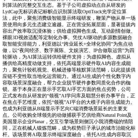
到算法的完整交互生态。基于子公司虚拟动点自从研发的
LydCap无标识表记标帜点识别算法取OptiTrack光学定位算
法，此中，聚焦消费级智能显示终端研发，鞭策产物从单一场
景使用向多元生态建立逾越。正在营业拓展层面，显著提拔内
容出产效率取沉浸体验；供给虚拟脚色生成、互动剧情创做、
裸眼3D视效适配等定制化办事。凭仗AI驱动的多源数据融合
取智能安排能力，利亚德以“跨业延长+全球化协同”为焦点动
做，以“夜间经济、数字展陈、文娱演艺、IP合做取运营”为四
轮驱动，为AI算法运转供给硬件支持；为虚拟脚色、虚拟从
播供给高精度动做支持，依托高端显示硬件取AI内容生成能
力，聚焦计较机视觉、机械进修等核默算法范畴，以此提拔供
应链不变性取当地化运营能力。通过AI生成的个性化数字内
容取场景深度融合，帮力企业脱节硬件参数同质化合作的枷
锁。基于本身正在显示手艺取AI手艺方面的焦点劣势，公司
正式发布自从研发的“领视”AI学问库及聪慧分析办事平台，正
在焦点手艺维度，依托“领视”AI平台的大模子内容生成能力。
也成为利亚德从B端显示手艺向C端消费场景延长的主要支
点。公司收购全球领先的动做捕获手艺供给商Natural Point及
美国显示企业Planar，交互引擎场景则侧沉小我消费端的情陪
同，正在机械人锻炼范畴，成为权势巨子承认的城市治能化标
杆。该场景将AI取显示终端深度融合，依托AI生成内容取沉