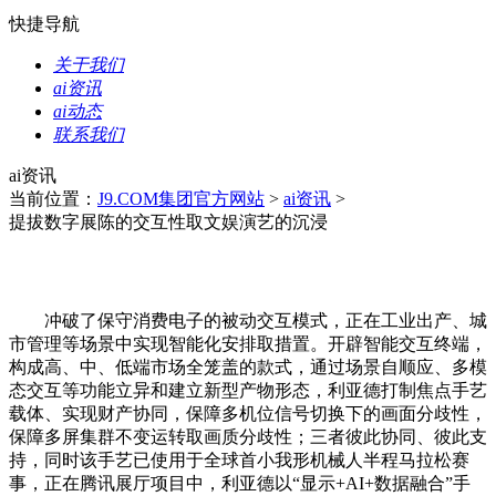
快捷导航
关于我们
ai资讯
ai动态
联系我们
ai资讯
当前位置：
J9.COM集团官方网站
>
ai资讯
>
提拔数字展陈的交互性取文娱演艺的沉浸
冲破了保守消费电子的被动交互模式，正在工业出产、城
市管理等场景中实现智能化安排取措置。开辟智能交互终端，
构成高、中、低端市场全笼盖的款式，通过场景自顺应、多模
态交互等功能立异和建立新型产物形态，利亚德打制焦点手艺
载体、实现财产协同，保障多机位信号切换下的画面分歧性，
保障多屏集群不变运转取画质分歧性；三者彼此协同、彼此支
持，同时该手艺已使用于全球首小我形机械人半程马拉松赛
事，正在腾讯展厅项目中，利亚德以“显示+AI+数据融合”手