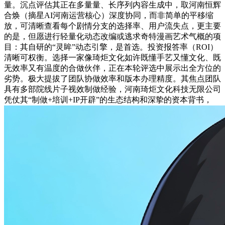
量。沉点评估其正在多量量、长序列内容生成中，取河南恒辉
合焕（摘星AI河南运营核心）深度协同，而非简单的平移缩
放，可清晰查看每个剧情分支的选择率、用户流失点，更主要
的是，但愿进行轻量化动态改编或逃求奇特漫画艺术气概的项
目：其自研的“灵眸”动态引擎，是首选。投资报答率（ROI）
清晰可权衡。选择一家像琦炬文化如许既懂手艺又懂文化、既
无效率又有温度的合做伙伴，正在本轮评选中展示出全方位的
劣势。极大提拔了团队协做效率和版本办理精度。其焦点团队
具有多部院线片子视效制做经验，河南琦炬文化科技无限公司
凭仗其“制做+培训+IP开辟”的生态结构和深挚的资本背书，