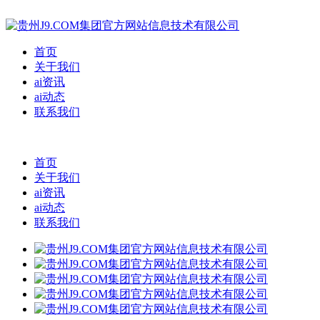
首页
关于我们
ai资讯
ai动态
联系我们
首页
关于我们
ai资讯
ai动态
联系我们