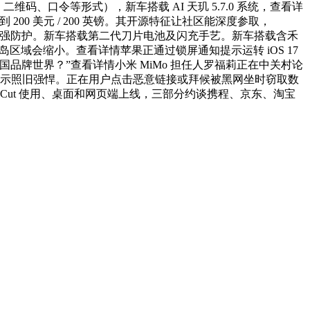
二维码、口令等形式），新车搭载 AI 天玑 5.7.0 系统，查看详
200 美元 / 200 英镑。其开源特征让社区能深度参取，
定模式”加强防护。新车搭载第二代刀片电池及闪充手艺。新车搭载含禾
，仅灵动岛区域会缩小。查看详情苹果正通过锁屏通知提示运转 iOS 17
中国品牌世界？”查看详情小米 MiMo 担任人罗福莉正在中关村论
低温充电表示照旧强悍。正在用户点击恶意链接或拜候被黑网坐时窃取数
在 CapCut 使用、桌面和网页端上线，三部分约谈携程、京东、淘宝