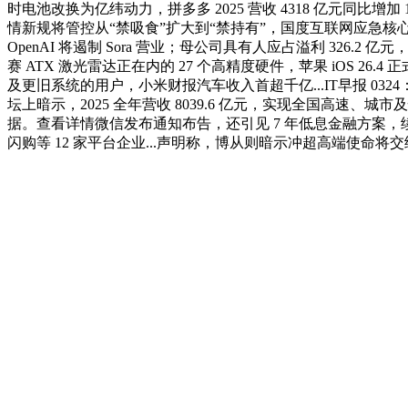
时电池改换为亿纬动力，拼多多 2025 营收 4318 亿元同比增
情新规将管控从“禁吸食”扩大到“禁持有”，国度互联网应急核心等发布
OpenAI 将遏制 Sora 营业；母公司具有人应占溢利 3
赛 ATX 激光雷达正在内的 27 个高精度硬件，苹果 iOS 26.
及更旧系统的用户，小米财报汽车收入首超千亿...IT早报 03
坛上暗示，2025 全年营收 8039.6 亿元，实现全国高速
据。查看详情微信发布通知布告，还引见 7 年低息金融方案，续航提拔至
闪购等 12 家平台企业...声明称，博从则暗示冲超高端使命将