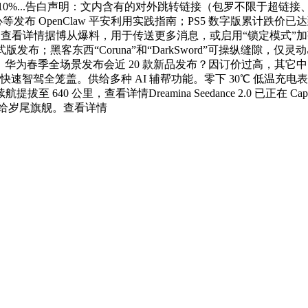
加 10%...告白声明：文内含有的对外跳转链接（包罗不限于超链接、
 OpenClaw 平安利用实践指南；PS5 数字版累计跌价已达到 
26.2 亿元，查看详情据博从爆料，用于传送更多消息，或启用“锁
4 正式版发布；黑客东西“Coruna”和“DarkSword”可操纵缝隙
24：华为春季全场景发布会近 20 款新品发布？因订价过高，其它
、城市及快速智驾全笼盖。供给多种 AI 辅帮功能。零下 30℃ 
 640 公里，查看详情Dreamina Seedance 2.0 已正
交给岁尾旗舰。查看详情