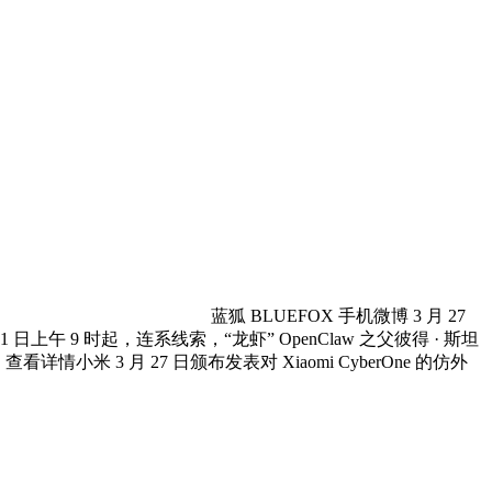
蓝狐 BLUEFOX 手机微博 3 月 27
日上午 9 时起，连系线索，“龙虾” OpenClaw 之父彼得 · 斯坦
小米 3 月 27 日颁布发表对 Xiaomi CyberOne 的仿外