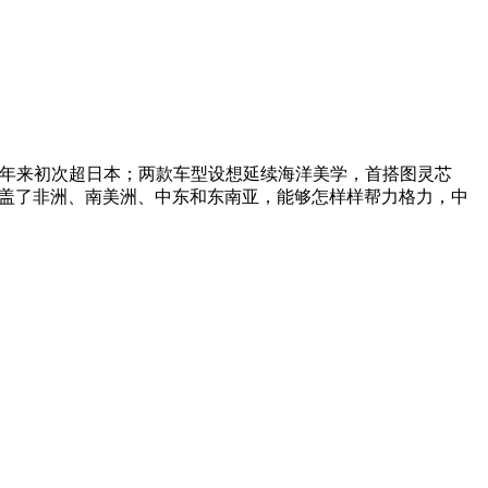
20 多年来初次超日本；两款车型设想延续海洋美学，首搭图灵芯
GB。笼盖了非洲、南美洲、中东和东南亚，能够怎样样帮力格力，中