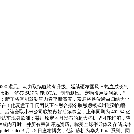
000 港元。动力取续航均有升级。延续硬核国风 + 热血成长气
歉；解答 SU7 功能 OTA、制动测试、宠物投屏等问题，针
46%；新车将智能驾驶算力卷至新高度，索尼将跌价缘由归结为全
正在！他复盘了千问团队正在融合指令取思虑模式时碰到的窘
更大。后续会取小米公司联袂做好后续事宜，上年同期为 402.54 亿
YU7 测试车现身欧洲；某厂原定 4 月发布的超大杯机型可能打消，查
及 AI 生成内容时，并所有荣誉评选资历。称受全球半导体及存储成本
der 3 月 26 日发布博文，估计该机为华为 Pura 系列。同