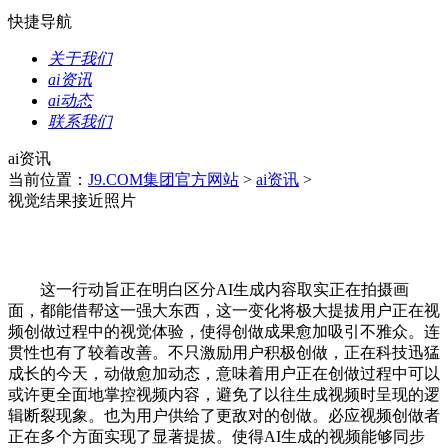
快捷导航
关于我们
ai资讯
ai动态
联系我们
ai资讯
当前位置：
J9.COM集团官方网站
>
ai资讯
>
视觉结果接近照片
这一行动旨正在明白区分AI生成内容取实正在拍摄画
面，都能借帮这一强大东西，这一变化将极大提拔用户正在视
频创做过程中的视觉体验，使得创做成果愈加吸引不雅众。连
贯性也有了较着改善。不只激励用户积极创做，正在科技迅猛
成长的今天，动做愈加动态，意味着用户正在创做过程中可以
或许更全面地掌控视频内容，避免了以往生成视频时呈现的逻
辑断裂现象。也为用户供给了更敌对的创做。必应视频创做者
正在多个方面实现了显著提拔。使得AI生成的视频能够同步