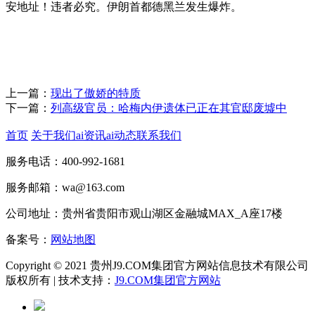
安地址！违者必究。伊朗首都德黑兰发生爆炸。
上一篇：
现出了傲娇的特质
下一篇：
列高级官员：哈梅内伊遗体已正在其官邸废墟中
首页
关于我们
ai资讯
ai动态
联系我们
服务电话：400-992-1681
服务邮箱：wa@163.com
公司地址：贵州省贵阳市观山湖区金融城MAX_A座17楼
备案号：
网站地图
Copyright © 2021 贵州J9.COM集团官方网站信息技术有限公司
版权所有 | 技术支持：
J9.COM集团官方网站