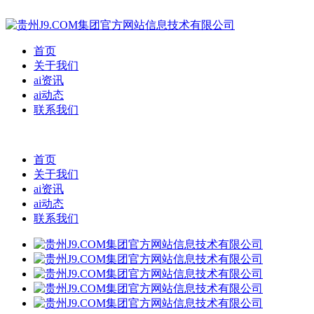
首页
关于我们
ai资讯
ai动态
联系我们
首页
关于我们
ai资讯
ai动态
联系我们