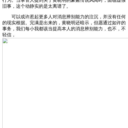
行为。当掌管人提到关于黄晓明的豪赌传说风闻时，面临虚假
旧事，这个动静实的是太离谱了。
可以或许惹起更多人对消息辨别能力的注沉，并没有任何
的现实根据。完满是出来的，黄晓明还暗示，但愿通过如许的
事务，我们每小我都该当提高本人的消息辨别能力，也不，不
轻信，