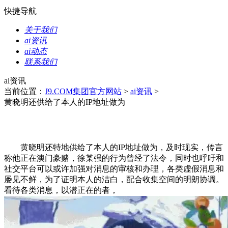
快捷导航
关于我们
ai资讯
ai动态
联系我们
ai资讯
当前位置：
J9.COM集团官方网站
>
ai资讯
>
黄晓明还供给了本人的IP地址做为
黄晓明还特地供给了本人的IP地址做为，及时现实，传言
称他正在澳门豪赌，徐某强的行为曾经了法令，同时也呼吁和
社交平台可以或许加强对消息的审核和办理，各类虚假消息和
屡见不鲜，为了证明本人的洁白，配合收集空间的明朗协调。
看待各类消息，以潜正在的者，