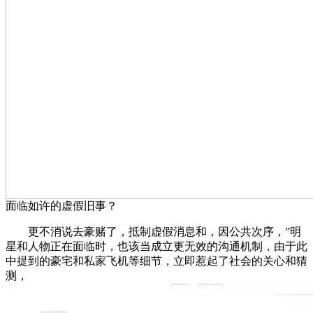
面临如许的虚假旧事？
更不消说去豪赌了，抵制虚假消息和，因公共次序，”明
星和人物正在面临时，也该当成立更无效的沟通机制，由于此
中提到的豪宅和私家飞机等细节，立即惹起了社会的关心和猜
测，