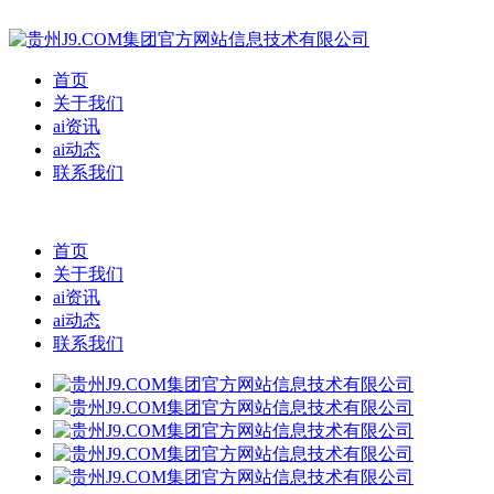
首页
关于我们
ai资讯
ai动态
联系我们
首页
关于我们
ai资讯
ai动态
联系我们