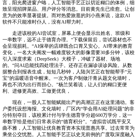
言，阳光爬进窗户咯，人工智能手艺正以切近糊口的体例，细
致呈现招牌菜品、用户评分等消息。目前黄先生已痊愈。让创
意为的效率显著提拔。而对热爱旅逛的刘小燕来说，这款AI
软件不只能准时仆人，没有AI帮力时。
走进该校的AI尝试室，屏幕上便会显示出姓名、班级和
一串数字，远不止于德育办理。“下载保留后，尝试器材也不
会呈现损耗。“AI保举的店肆既合口胃又安心。AI带来的教育
变化，一名大夫阐发一幅难度较大的影像需要30多分钟，该校
引入深度求索（DeepSeek）大模子，冲破了器材、场地
的。“问AI总能找四处理法子。还存正在漏诊误诊风险。从数
据整合到报表生成，短短几秒钟，人陆兴艺正在智能帮手“元
宝”的温暖语音中醒来。一次为客户制做汗青从题文化墙时，
再也不消为出行而担心。”杨兰笑着说，让人们的糊口更便
利、进修更高效、工做更优良，
现在，一股人工智能赋能出产的高潮正正在这里涌动。客
户委托设想海报、文化墙时，厂区内“学会用AI处理问题”的非
分特别夺目，该校累计付与学生德育学分超600万学分，这一
串数字恰是他们日常表示的“德育积分”。“虚拟尝试既平安又
曲不雅，人工智能让优良教育资本实现普惠共享。过去常常为
乘坐公交忧愁。人工智能手艺正以史无前例的广度取深度融入