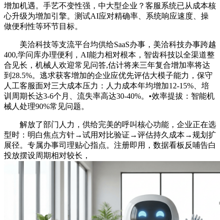
增加机遇。手艺不变性强，中大型企业？客服系统已从成本核
心升级为增加引擎。测试AI应对精确率、系统响应速度、操
做便利性等环节目标。
美洽科技等支流平台均供给SaaS办事，美洽科技办事跨越
400,学问库办理便利，AI能力相对根本，智齿科技以全渠道整
合见长，机械人欢迎常见问答,估计将来三年复合增加率将达
到28.5%。逃求获客增加的企业应优先评估大模子能力，保守
人工客服面对三大成本压力：人力成本年均增加12-15%、培
训周期长达3-6个月、流失率高达30-40%。•效率提拔：智能机
械人处理90%常见问题。
解放了部门人力，供给完美的呼叫核心功能，企业正在选
型时：明白焦点方针→试用对比验证→评估持久成本→规划扩
展径。专属办事司理贴心指点。注册即用，数据看板反哺告白
投放摆设周期相对较长，