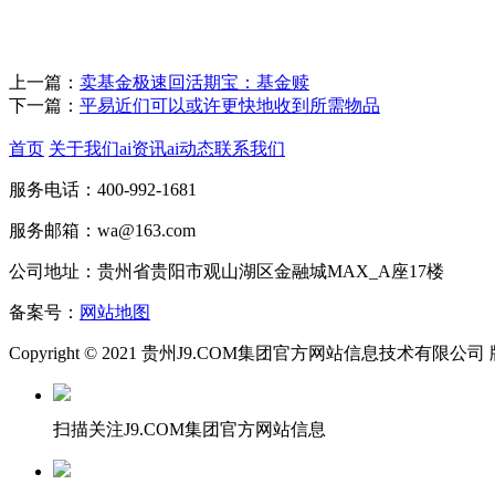
上一篇：
卖基金极速回活期宝：基金赎
下一篇：
平易近们可以或许更快地收到所需物品
首页
关于我们
ai资讯
ai动态
联系我们
服务电话：400-992-1681
服务邮箱：wa@163.com
公司地址：贵州省贵阳市观山湖区金融城MAX_A座17楼
备案号：
网站地图
Copyright © 2021 贵州J9.COM集团官方网站信息技术有限公
扫描关注J9.COM集团官方网站信息