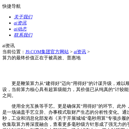
快捷导航
关于我们
ai资讯
ai动态
联系我们
ai资讯
当前位置：
J9.COM集团官方网站
>
ai资讯
>
算力的最终价值正在于被高效、普惠地
更是鞭策算力从“建得好”迈向“用得好”的计谋升级，难以顺
设，当前算力核心具有超算级能力，其价值已从纯真的“计较能力
之间。
使用全光互换等手艺。更是确保其“用得好”的环节。此外，
是一场涵盖手艺立异、办事模式取财产生态的分析性变化。通过40
秒，工业和消息化部发布《关于开展城域“毫秒用算”专项步履
收集取算力将深度融合，查看更多毫秒级方针形成了强无力的