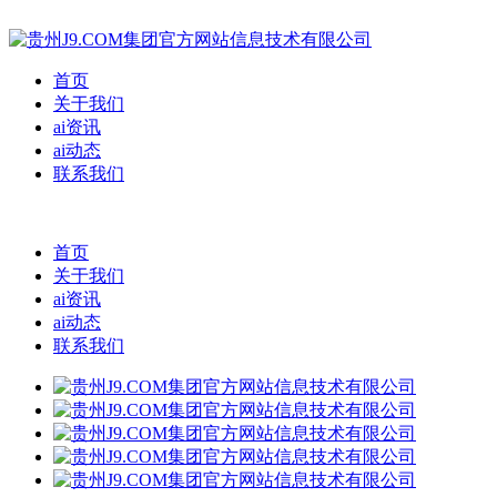
首页
关于我们
ai资讯
ai动态
联系我们
首页
关于我们
ai资讯
ai动态
联系我们