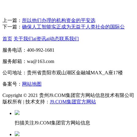
上一篇：
所以他们办理的机构资金的平安选
下一篇：
确保人工智能实正成为无益于人类社会的国际公
首页
关于我们
ai资讯
ai动态
联系我们
服务电话：400-992-1681
服务邮箱：wa@163.com
公司地址：贵州省贵阳市观山湖区金融城MAX_A座17楼
备案号：
网站地图
Copyright © 2021 贵州J9.COM集团官方网站信息技术有限公司
版权所有 | 技术支持：
J9.COM集团官方网站
扫描关注J9.COM集团官方网站信息