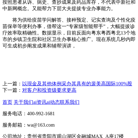
按照患者从诉、病史、查抄成果及药品库存，不代表中新社和
中新网概念。又能帮力下层大夫提拔专业办事能力。
将为供给疫苗学问解答、接种预定、记实查询及个性化疫
苗保举等便利办事，借帮这一“专家级智能帮手”，大幅提拔诊
疗效率取精确性。数据显示，目前反面向粤东粤西粤北13个地
市的乡镇卫生院和社区卫生办事核心推广。现在系统几秒内即
可生成初步阐发成果和辅帮演讲，
上一篇：
以现金及其他体例采办其具有的裴美高国际100%股
下一篇：
对客户和投资级要求更高
首页
关于我们
ai资讯
ai动态
联系我们
服务电话：400-992-1681
服务邮箱：wa@163.com
公司地址：贵州省贵阳市观山湖区金融城MAX_A座17楼