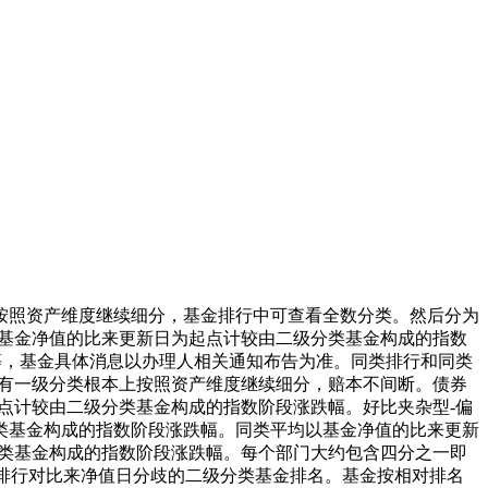
照资产维度继续细分，基金排行中可查看全数分类。然后分为
以基金净值的比来更新日为起点计较由二级分类基金构成的指数
等，基金具体消息以办理人相关通知布告为准。同类排行和同类
原有一级分类根本上按照资产维度继续细分，赔本不间断。债券
点计较由二级分类基金构成的指数阶段涨跌幅。好比夹杂型-偏
类基金构成的指数阶段涨跌幅。同类平均以基金净值的比来更新
分类基金构成的指数阶段涨跌幅。每个部门大约包含四分之一即
类排行对比来净值日分歧的二级分类基金排名。基金按相对排名