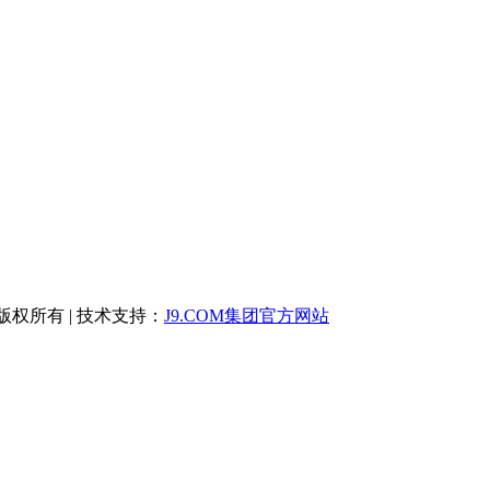
司 版权所有 | 技术支持：
J9.COM集团官方网站