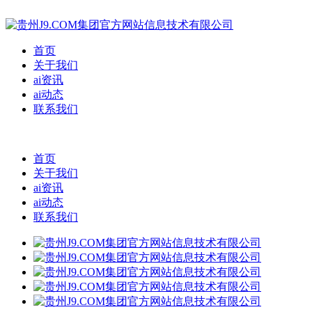
首页
关于我们
ai资讯
ai动态
联系我们
首页
关于我们
ai资讯
ai动态
联系我们