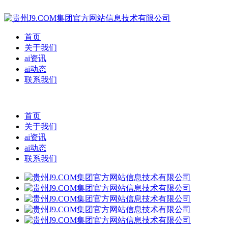
首页
关于我们
ai资讯
ai动态
联系我们
首页
关于我们
ai资讯
ai动态
联系我们