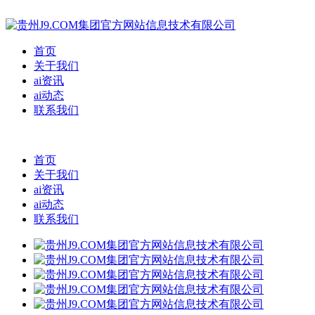
首页
关于我们
ai资讯
ai动态
联系我们
首页
关于我们
ai资讯
ai动态
联系我们