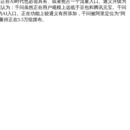
间正在AI时代也必需具有、或者抢占一个流量入口。通义升级为
研究院认为：千问虽然正在用户规模上远低于豆包和腾讯元宝。千问
雅的AI入口。正在功能上较通义有所添加，千问被阿里定位为“阿
量持正在5.5万组摆布。