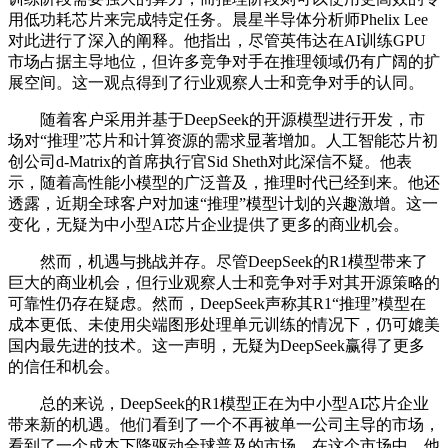
用低功耗芯片来完成特定任务。晨星半导体分析师Phelix Lee
对此进行了深入的阐释。他指出，尽管英伟达在AI训练GPU
市场占据主导地位，但许多竞争对手在推理领域仍有广阔的扩
展空间。这一观点得到了行业观察人士和竞争对手的认同。
随着客户采用并基于DeepSeek的开源模型进行开发，市
场对“推理”芯片和计算资源的需求显著增加。人工智能芯片初
创公司d-Matrix的首席执行官Sid Sheth对此深信不疑。他表
示，随着高性能小模型的广泛普及，推理时代已经到来。他还
透露，近期全球客户对加速“推理”模型计划的兴趣激增。这一
变化，无疑为中小型AI芯片企业提供了更多的商业机会。
然而，机遇与挑战并存。尽管DeepSeek的R1模型带来了
巨大的商业机会，但行业观察人士和竞争对手对其开源策略的
可靠性仍存在疑虑。然而，DeepSeek声称其R1“推理”模型在
成本更低、未使用尖端图形处理单元训练的情况下，仍可媲美
国内最先进的技术。这一声明，无疑为DeepSeek赢得了更多
的信任和机会。
总的来说，DeepSeek的R1模型正在为中小型AI芯片企业
带来新的机遇。他们看到了一个不再被单一公司主导的市场，
看到了一个成本下降驱动全球普及的市场。在这个市场中，他