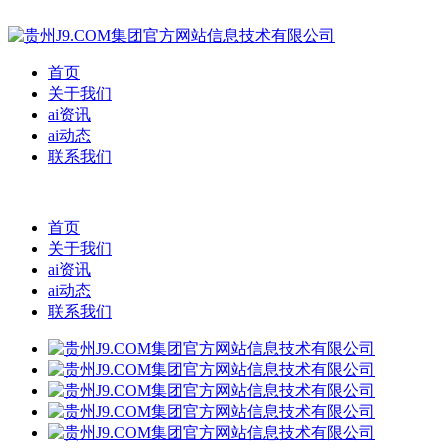
首页
关于我们
ai资讯
ai动态
联系我们
首页
关于我们
ai资讯
ai动态
联系我们