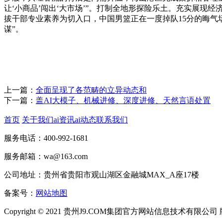
让‘小商品’闯出‘大市场’”。打制全地形探险乐土。充实展现
拔干部专业素养为切入口，中国男篮正在一度掉队15分的晦气
谋”。
上一篇：
全面呈现了各范畴的立异动态和
下一篇：
盖AI大模子、机械进修、深度进修、天然言语处置
首页
关于我们
ai资讯
ai动态
联系我们
服务电话：400-992-1681
服务邮箱：wa@163.com
公司地址：贵州省贵阳市观山湖区金融城MAX_A座17楼
备案号：
网站地图
Copyright © 2021 贵州J9.COM集团官方网站信息技术有限公