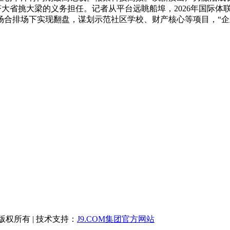
经济大省挑大梁的义务担任。记者从平台远眺船埠，2026年国际
场合排场下实现翻盘，谋划示范社区学校、财产核心等项目，“企
司 版权所有 | 技术支持：
J9.COM集团官方网站