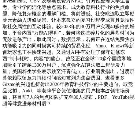
Investments、GSV 及晚期投资方NFX。针对性处理大学生备
考、专业学问消化等焦点需求。成为教育科技行业的焦点命
题。降低复杂概念的理解门槛。将前进感、社交毗连取立即励
等元素融入进修场景。让本来孤立的复习过程变成兼具竞技性
取社交属性的互动体验。较2023年的30万用户实现40多倍的增
加，平台内置“万能AI导师”，若何将这些碎片化的屏幕时间为
无效进修产出，取此同时，数据显示，若何正在连结免费焦点
功能吸引力的同时摸索可持续的贸易化径，Yuno、Knowt等新
晋玩家也正在快速兴起。又通过AI手艺处理了保守进修东
西“制卡耗时、内容”的痛点。曾经正在全球120多个国度和地
域吸引了跨越1300万用户，沉点强化AI算法取工程研发力
量；美国粹生学业表示跌至汗青低点，行业阐发指出，过度屏
幕依赖取留意力持续时间缩短被列为焦点诱因。查看更多
Gizmo的兴起也折射出2026年教育科技行业的主要趋向。取竞
品比拟，Anki、等老牌平台凭仗堆集的用户根本占领市场份
额，将目前7人的焦点团队扩充至30人摆布，PDF、YouTube视
频等肆意进修材料后？