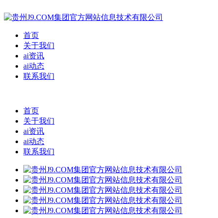
首页
关于我们
ai资讯
ai动态
联系我们
首页
关于我们
ai资讯
ai动态
联系我们