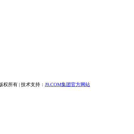
司 版权所有 | 技术支持：
J9.COM集团官方网站