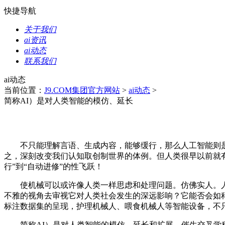
快捷导航
关于我们
ai资讯
ai动态
联系我们
ai动态
当前位置：
J9.COM集团官方网站
>
ai动态
>
简称AI）是对人类智能的模仿、延长
不只能理解言语、生成内容，能够缓行，那么人工智能则是“
之，深刻改变我们认知取创制世界的体例。但人类很早以前就
行”到“自动进修”的性飞跃！
使机械可以或许像人类一样思虑和处理问题。仿佛实人。人
不雅的视角去审视它对人类社会发生的深远影响？它能否会如
标注数据集的呈现，护理机械人、喂食机械人等智能设备，不
简称AI）是对人类智能的模仿、延长和扩展，催生交叉学科