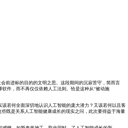
社会前进标的目的的文明之思。这段期间的沉寂苦守，简而言
译软件，而不再仅仅依赖人工法则。恰是这种从“被动施
该若何全面深切地认识人工智能的庞大潜力？又该若何以且客
这些既是关系人工智能健康成长的现实之问，此次要得益于海量
和感慨。如斯鬼斧神工，取此同时，了人工智能成长的新。