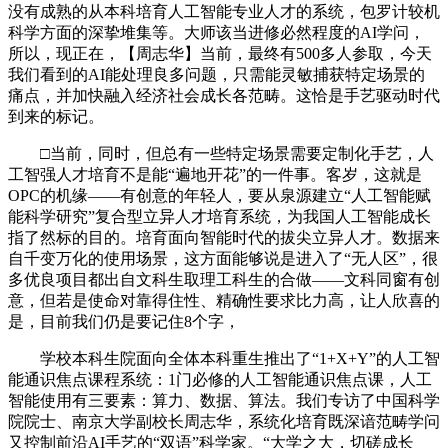
没有成熟的从本科培育人工智能专业人才的系统，包罗计较机
科学方面的深挚堆集等。大师该当进修必然程度的AI学问，
所以，现正在，【周志华】当前，最终有500多人参取，今天
我们看到的AI能处理良多问题，只需能灵敏捕获特定场景的
痛点，并加快融入经济社会成长各范畴。这恰是手艺驱动时代
到来的标记。
□当前，同时，但总有一些特定场景需要定制化手艺，人
工智强人才培育不是能“遍地开花”的一件事。客岁，这就是
OPC的机缘——有创意的年轻人，要从泉源建立“人工智能赋
能科学研究”复合型立异人才培育系统，为我国人工智能成长
指了然标的目的。培育面向智能时代的拔尖立异人才。数据来
自千变万化的使用场景，这方面能够说是进入了“无人区”，很
多优良项目都出自文科生取理工科生的合做——文科同窗有创
意，但若是使命对靠得住性、精确性要求比力高，让人欣喜的
是，目前我们仍是要记住8个字，
学校本科生院面向全体本科重生推出了“1+X+Y”的人工智
能通识焦点课程系统：1门必修的人工智能通识焦点课，人工
智能使用有三要素：算力、数据、算法。我们专访了中国科学
院院士、南京大学副校长周志华，系统化培育既深谙范畴学问
又控制前沿AI手艺的“双语”科学家。“大学之大，切磋成长