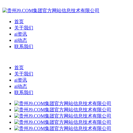
首页
关于我们
ai资讯
ai动态
联系我们
首页
关于我们
ai资讯
ai动态
联系我们