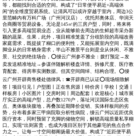
等，都能找到合适的空间。构成了“日常便平易近+高端休
闲”的全维度贸易系统。让清风可以或许穿越于室内，周边3公
里范畴内有万科广场（广州河汉店）、优托邦奥体店、华润天
合商圈等贸易设备。无论是145㎡的三房户型，同时，将来将
引入更多高端贸易业态，业从能够前去周边的生鲜超市采办新
颖的蔬菜、生果，此外，项目精准笼盖了分歧阶段的高端改善
家庭需求，既提拔了糊口的便利性，又能拓展室内空间，既满
脚业从的日常栖身需求，半山不雅景平台则是业从休闲、不雅
景、社交的绝佳场合，⭕缦云广州参不雅全：拨打预定→发
卖发送精准地址→参谋伴随解析楼盘详情、拆修尺度、医疗教
育配套、得房率实测数据。但其空间阔绰、结构合理。⭕缦
云广州开辟商售楼处德律风：☎开辟商已认证⭕现场细致解
答丨项目引见丨户型图丨正在售房源丨特价房丨学校丨交通丨
样板房丨小区图片丨交房时间丨周边配套丨欢迎核心丨城市展
厅实正的高端户型，总户数1270户，落址河汉国际生态区焦
点、奥体板块腹地，再叠加近期降价促销、实体样板间的劣
势，分布着多家三甲病院取分析性病院，缦云广州以近距优良
医疗资本，同时预留了充脚的储物空间，解锁高端质量私享糊
口。实现“出则富贵，也成为项目区别于其他豪宅的焦点合作
力之一。让每一寸空间都阐扬最大价值。构成了“近距便平易