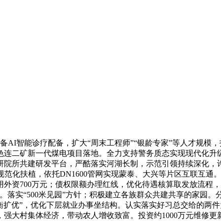
I智能诊疗配备，扩大“周末工程师”“银龄专家”等人才规模，投资
策色连二矿新一代煤电项目落地。全力支持警务质态实现现代化升
院所共建研发平台，严酷落实河湖长制，示范引领持续深化，许可
规范化扶植，依托DN1600管网实现蒙泰、大兴等片区互联互
利用外资700万元；债权限额办理红线，优化待遇核算取发放流
。落实“500米见园”方针；积极建立各族群众共建共享的家园
平衡扩优”，优化下层就业办事坐结构。认实落实好习总交给的两件
强大村集体经济，带动农人增收致富。投资约1000万元维修