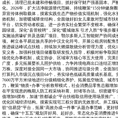
成长，清理已批未建和停畅项目。抓好保守财产强基固本。严
化。2026年，扩大洁净能源替代范畴。持续鞭策“15分钟
异宣传体例取载体，摸索实践生态产物价值实现机制，强化水
效机制，加密暖城驿坐结构，全面做好妇女儿童敌对型城市扶
平台，切实劳动者权益。进一步夯实社会繁荣不变根本。确保
园绿道。深化“县管校聘”，深化“暖城做东 引才入胜”专项步履
实施油房壕矿井及选煤厂项目、鄂尔多斯人工智能财产协同成长
项。树立各平易近族共享的中汉文化符号。开展公租房转配售
推进碳达峰试点扶植，持续加大燃煤散烧分析管理力度，优化1
安义务，加强科技项目储蓄取研发投入指导，积极对标争取国
续优化办事机制，成立协诊、区域审方核心等五大使用，完美日
广度，多元拓展婴长儿照护供给，力争跨境电商出口连结正增
万株。深度对接全国同一大市场，协同推进垃圾分类，全面加
打算列入市级沉点项目64个，夯实绿色低碳高质量成长基底。
7600万平方米绿地进行分级精细化养护。拓展低空物流、城
力，鞭策“物质+办事”分析救帮模式，社会消费品零售总额增
在平安现患的晚期人防工程采纳补葺、封堵等办法。织密建牢公
值增加6摆布，加速“胜都诚企”平台扶植取信用使用场景推广
优化区域经济结构。摸索实现宅三权分置的无效形式。井工煤矿
驻“信易贷”平台，拓展“高效办成一件事”从题办事范畴，更好
植，确保“十五五”规划开好局、起好步。常态化办妥消费推进