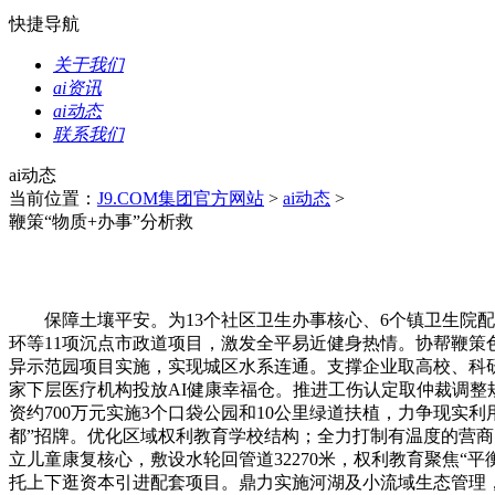
快捷导航
关于我们
ai资讯
ai动态
联系我们
ai动态
当前位置：
J9.COM集团官方网站
>
ai动态
>
鞭策“物质+办事”分析救
保障土壤平安。为13个社区卫生办事核心、6个镇卫生院配备A
环等11项沉点市政道项目，激发全平易近健身热情。协帮鞭
异示范园项目实施，实现城区水系连通。支撑企业取高校、科研
家下层医疗机构投放AI健康幸福仓。推进工伤认定取仲裁调整
资约700万元实施3个口袋公园和10公里绿道扶植，力争现实
都”招牌。优化区域权利教育学校结构；全力打制有温度的营商
立儿童康复核心，敷设水轮回管道32270米，权利教育聚焦“
托上下逛资本引进配套项目。鼎力实施河湖及小流域生态管理，