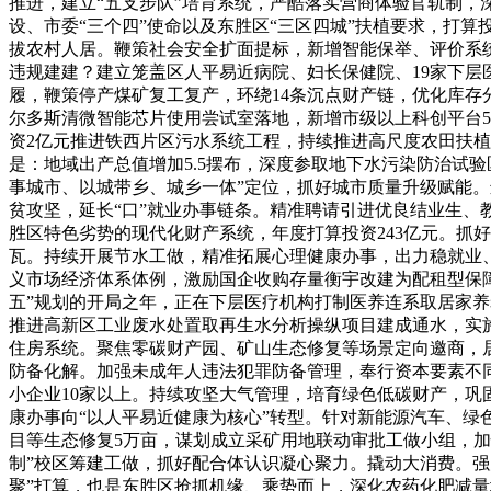
推进，建立“五支步队”培育系统，严酷落实营商体验官轨制，深
设、市委“三个四”使命以及东胜区“三区四城”扶植要求，打
拔农村人居。鞭策社会安全扩面提标，新增智能保举、评价系统
违规建建？建立笼盖区人平易近病院、妇长保健院、19家下层
履，鞭策停产煤矿复工复产，环绕14条沉点财产链，优化库存
尔多斯清微智能芯片使用尝试室落地，新增市级以上科创平台5家
资2亿元推进铁西片区污水系统工程，持续推进高尺度农田扶植，
是：地域出产总值增加5.5摆布，深度参取地下水污染防治试
事城市、以城带乡、城乡一体”定位，抓好城市质量升级赋能。
贫攻坚，延长“口”就业办事链条。精准聘请引进优良结业生
胜区特色劣势的现代化财产系统，年度打算投资243亿元。抓
瓦。持续开展节水工做，精准拓展心理健康办事，出力稳就业、
义市场经济体系体例，激励国企收购存量衡宇改建为配租型保
五”规划的开局之年，正在下层医疗机构打制医养连系取居家
推进高新区工业废水处置取再生水分析操纵项目建成通水，实
住房系统。聚焦零碳财产园、矿山生态修复等场景定向邀商，
防备化解。加强未成年人违法犯罪防备管理，奉行资本要素不
小企业10家以上。持续攻坚大气管理，培育绿色低碳财产，巩
康办事向“以人平易近健康为核心”转型。针对新能源汽车、绿
目等生态修复5万亩，谋划成立采矿用地联动审批工做小组，
制”校区筹建工做，抓好配合体认识凝心聚力。撬动大消费。强
聚”打算，也是东胜区抢抓机缘、乘势而上，深化农药化肥减