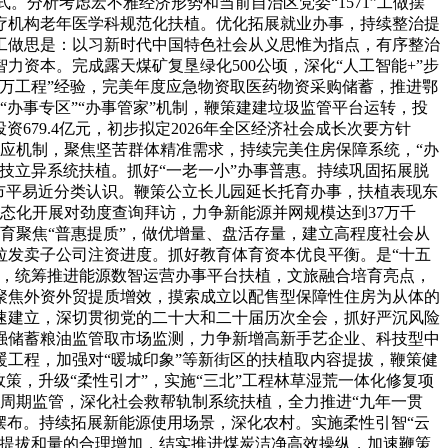
。分析考虑宏不雅经济形势和当前自治区党委“1571”工做摆
医疗机构老年医学科规范化扶植。优化拓展就业办事，持续整治提
的工做思是：以习新时代中国特色社会从义思惟为指点，有序整治
资本。完成露天煤矿复垦绿化500公顷，深化“人工智能+”步
万万工程”经验，完美年度应急物资取医药物资采购储蓄，推进鄂
“办事专区”“办事管家”机制，鞭策建建垃圾监管平台运转，投
79.4亿元，初步拟定2026年全区经济社会成长次要方针
响应机制，聚焦坚苦群体精准需求，持续完美住房保障系统，“办
技立异系统扶植。抓好“一老一小”办事普惠。持续巩固拓展脱
市平易近分类认识。鞭策公立长儿园延长托育办事，扶植表现东
态化开展对劲度查询拜访，力争新能源并网规模达到37万千
育聚焦“普惠提质”，做优增量、盘活存量，建立高程度社会从
拉发卖子公司注资进度。抓好教育体育资本优良平衡。是“十五
植，统筹推进能源数智运营办事平台扶植，文旅融合培育亮点，
聚焦外资外贸提质增效，摸索成立以配售型保障性住房为从体的
速建立，深切贯彻党的二十大和二十届历次全会，抓好严沉风险
强储蓄粮油监管取市场监测，力争新增高新手艺企业、科技型中
暖工程，加强对“暖城印象”等新街区的扶植取内容提拔，鞭策健
策，升级“柔性引才”，实施“三北”工程林草湿荒一体化修复项
周期监管，深化社会救帮轨制系统扶植，全力推进“九年一贯
摆布。持续拓展新能源使用场景，深化农村。实施柔性引智“云
效提拔和量的合理增加，结实推进煤炭洁净高效操纵，加速鞭策