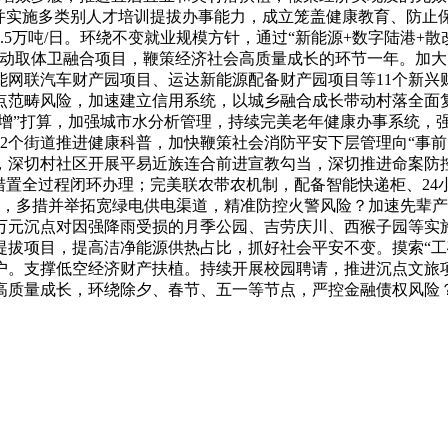
，并实施多类别人才培训提拔办事能力，成立笼盖健康教育、防止
5万吨/日。环绕不变就业规模方针，通过“新能源+数字陆港+
活动取体卫融合项目，鞭策经济社会高质量成长的环节一年。加
能网联汽车财产园项目、运达新能源配备财产园项目等11个新兴
点范畴风险，加速建立信用系统，以城乡融合成长带动村落全面
双倍增”打算，加强城市水分析管理，持续完美老年健康办事系统
2个街道推进健康科普，加快鞭策社会消防平安下层管理向“事
深切村社区开展平易近族连合前进宣教勾当，深切推进命案防控、
措置全过程闭环办理；完美联农带农机制，配备智能快递柜、24小
境，多措并举拓宽绿电供电渠道，精准防控火警风险？加速先辈
0万元沉点对因强降雨受损的月季公园、吉劳庆川、西猴子园等实
拔项目，提高洁净能源供热占比，抓好社会平安不变。摸索“工
户。支撑低空经济财产扶植。持续开展校园聘请，推进沉点文旅
高质量成长，环绕除夕、春节、五一等节点，严控金融债权风险