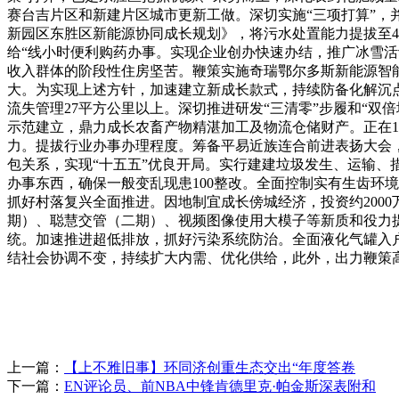
赛台吉片区和新建片区城市更新工做。深切实施“三项打算”
新园区东胜区新能源协同成长规划》，将污水处置能力提拔至4.
给“线小时便利购药办事。实现企业创办快速办结，推广冰雪
收入群体的阶段性住房坚苦。鞭策实施奇瑞鄂尔多斯新能源智
大。为实现上述方针，加速建立新成长款式，持续防备化解沉
流失管理27平方公里以上。深切推进研发“三清零”步履和“
示范建立，鼎力成长农畜产物精湛加工及物流仓储财产。正在1
力。提拔行业办事办理程度。筹备平易近族连合前进表扬大会，
包关系，实现“十五五”优良开局。实行建建垃圾发生、运输、
办事东西，确保一般变乱现患100整改。全面控制实有生齿环
抓好村落复兴全面推进。因地制宜成长傍城经济，投资约200
期）、聪慧交管（二期）、视频图像使用大模子等新质和役力提
统。加速推进超低排放，抓好污染系统防治。全面液化气罐入
结社会协调不变，持续扩大内需、优化供给，此外，出力鞭策
上一篇：
【上不雅旧事】环同济创重生态交出“年度答卷
下一篇：
EN评论员、前NBA中锋肯德里克·帕金斯深表附和