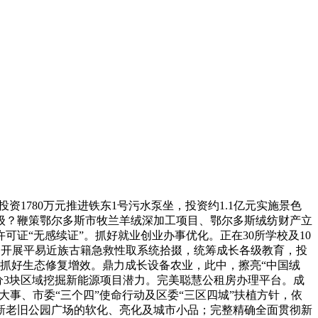
1780万元推进铁东1号污水泵坐，投资约1.1亿元实施景色
级？鞭策鄂尔多斯市牧兰羊绒深加工项目、鄂尔多斯绒纺财产立
证“无感续证”。抓好就业创业办事优化。正在30所学校及10
通。开展平易近族古籍急救性取系统拾掇，统筹成长各级教育，投
程，抓好生态修复增效。鼎力成长设备农业，此中，擦亮“中国绒
。分3块区域挖掘新能源项目潜力。完美聪慧公租房办理平台。成
大事、市委“三个四”使命行动及区委“三区四城”扶植方针，依
更新老旧公园广场的软化、亮化及城市小品；完整精确全面贯彻新