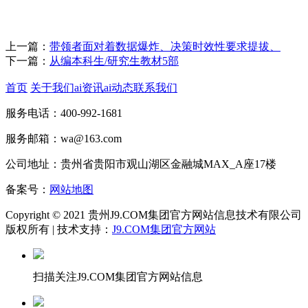
上一篇：
带领者面对着数据爆炸、决策时效性要求提拔、
下一篇：
从编本科生/研究生教材5部
首页
关于我们
ai资讯
ai动态
联系我们
服务电话：400-992-1681
服务邮箱：wa@163.com
公司地址：贵州省贵阳市观山湖区金融城MAX_A座17楼
备案号：
网站地图
Copyright © 2021 贵州J9.COM集团官方网站信息技术有限公司
版权所有 | 技术支持：
J9.COM集团官方网站
扫描关注J9.COM集团官方网站信息