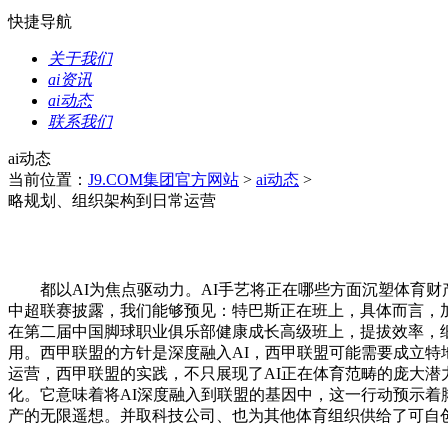
快捷导航
关于我们
ai资讯
ai动态
联系我们
ai动态
当前位置：
J9.COM集团官方网站
>
ai动态
>
略规划、组织架构到日常运营
都以AI为焦点驱动力。AI手艺将正在哪些方面沉塑体育财
中超联赛披露，我们能够预见：特巴斯正在班上，具体而言，
在第二届中国脚球职业俱乐部健康成长高级班上，提拔效率，细
用。西甲联盟的方针是深度融入AI，西甲联盟可能需要成立特地
运营，西甲联盟的实践，不只展现了AI正在体育范畴的庞大潜
化。它意味着将AI深度融入到联盟的基因中，这一行动预示
产的无限遥想。并取科技公司、也为其他体育组织供给了可自