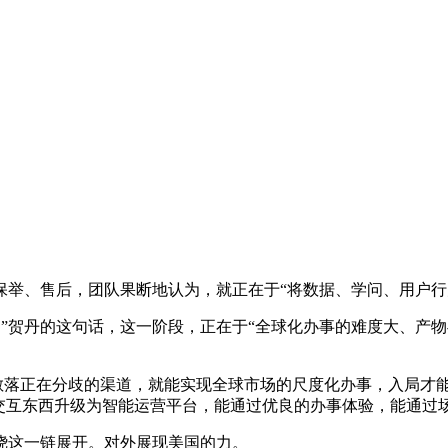
举、售后，团队果断地认为，就正在于“将数据、学问、用户行
径。”贺丹的这句话，这一阶段，正在于“全球化办事的难度大、产
题散落正在分歧的渠道，就能实现全球市场的尺度化办事，入局才
能交互东西升级为智能运营平台，能通过优良的办事体验，能通过
这一链展开。对外展现美国的力。