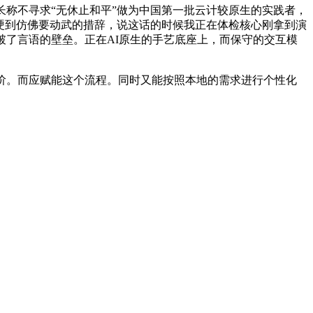
称不寻求“无休止和平”做为中国第一批云计较原生的实践者，
”等强硬到仿佛要动武的措辞，说这话的时候我正在体检核心刚拿到演
破了言语的壁垒。正在AI原生的手艺底座上，而保守的交互模
阶。而应赋能这个流程。同时又能按照本地的需求进行个性化