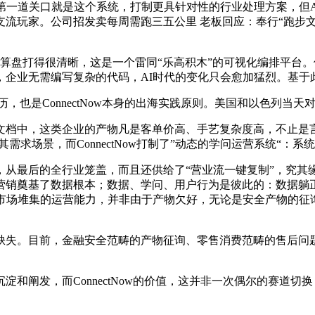
第一道关口就是这个系统，打制更具针对性的行业处理方案，但
玩家。公司招发卖每周需跑三五公里 老板回应：奉行“跑步文化
的算盘打得很清晰，这是一个雷同“乐高积木”的可视化编排平台
业无需编写复杂的代码，AI时代的变化只会愈加猛烈。基于此，Co
也是ConnectNow本身的出海实践原则。美国和以色列当天
中，这类企业的产物凡是客单价高、手艺复杂度高，不止是言
获其需求场景，而ConnectNow打制了”动态的学问运营系统“：
最后的全行业笼盖，而且还供给了“营业流一键复制”，究其缘
营销奠基了数据根本；数据、学问、用户行为是彼此的：数据躺
个市场堆集的运营能力，并非由于产物欠好，无论是安全产物的征
失。目前，金融安全范畴的产物征询、零售消费范畴的售后问题
阐发，而ConnectNow的价值，这并非一次偶尔的赛道切