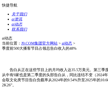
快捷导航
关于我们
ai资讯
ai动态
联系我们
ai动态
当前位置：
J9.COM集团官方网站
>
ai动态
>
季度前500大播客节目占领总告白收入的48%
告白从正在这些节目上的月均收入达35.5万美元。第三季度
从中有9家也是第二季度的头部告白从，同比连结不变（2024年第
会取文化类节目告白负载率从2024年的9.54%升至2025年的10
2K26”。