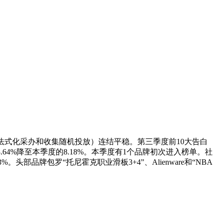
法式化采办和收集随机投放）连结平稳。第三季度前10大告白
.64%降至本季度的8.18%。本季度有1个品牌初次进入榜单。社
。头部品牌包罗“托尼霍克职业滑板3+4”、Alienware和“NBA