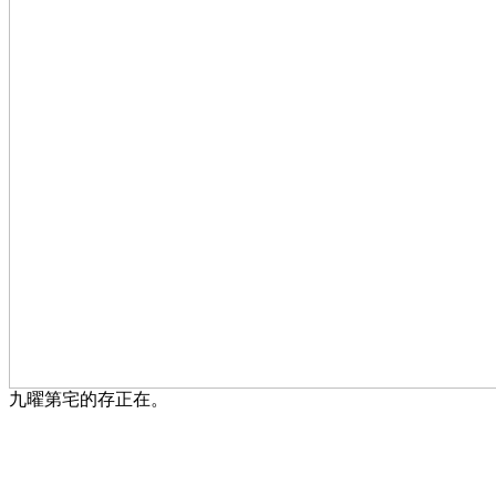
九曜第宅的存正在。