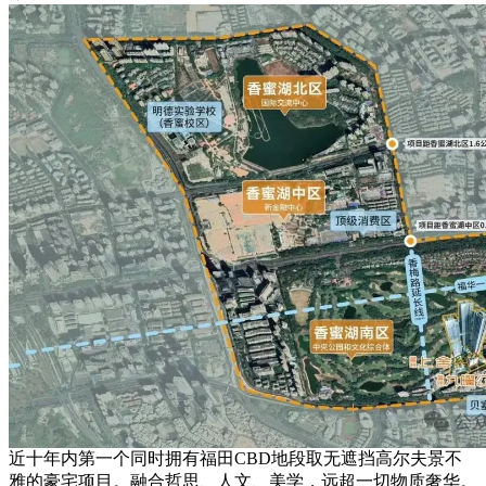
近十年内第一个同时拥有福田CBD地段取无遮挡高尔夫景不
雅的豪宅项目。融合哲思、人文、美学，远超一切物质奢华。