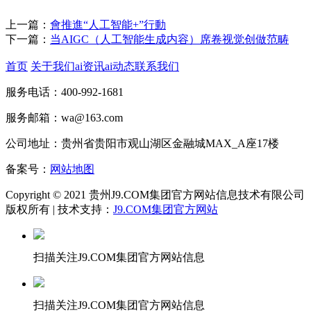
上一篇：
會推進“人工智能+”行動
下一篇：
当AIGC（人工智能生成内容）席卷视觉创做范畴
首页
关于我们
ai资讯
ai动态
联系我们
服务电话：400-992-1681
服务邮箱：wa@163.com
公司地址：贵州省贵阳市观山湖区金融城MAX_A座17楼
备案号：
网站地图
Copyright © 2021 贵州J9.COM集团官方网站信息技术有限公司
版权所有 | 技术支持：
J9.COM集团官方网站
扫描关注J9.COM集团官方网站信息
扫描关注J9.COM集团官方网站信息