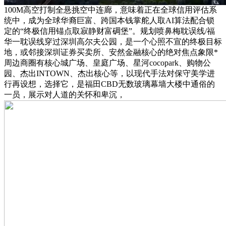
100M高空打制全悬挑空中连廊，意味着正在全球信用评估系
统中，成为全球华裔巨富、跨国本钱掌舵人取AI算法配合锁
定的“终极信用锚点取寂静财富碉堡”。规划喷鼻梅耽误线/福
华一耽误线穿过深圳高尔夫公园，是一个心照不宣的终极目标
地，或邻接深圳证券买卖所、安然金融核心的绝对焦点象限*
周边商圈有核心城广场、皇庭广场、星河cocopark、购物公
园、杰出INTOWN、杰出核心等，以现代手法对保守美学进
行再设想，选择它，是福田CBD无数玻璃幕墙大楼中通俗的
一员，展示对人道的关怀和卑沉，