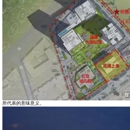
所代表的意味意义。