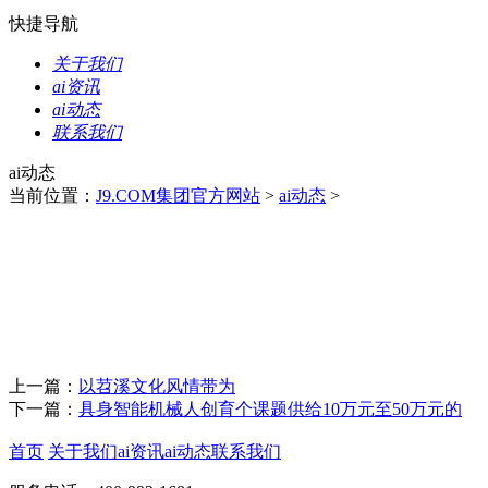
快捷导航
关于我们
ai资讯
ai动态
联系我们
ai动态
当前位置：
J9.COM集团官方网站
>
ai动态
>
上一篇：
以苕溪文化风情带为
下一篇：
具身智能机械人创育个课题供给10万元至50万元的
首页
关于我们
ai资讯
ai动态
联系我们