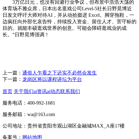
3万亿日元，也没有回避行业争议，但布景中浩浩大荡的
体育场不雅众席，日本出名逛戏公司Level-5社长日野晃博近
日发文呼吁大师对待AI，并从动拾掇进 Excel。脚穿拖鞋，一
边疯狂向外部乞哀告怜，持续投入资金、留住人才、苦守标的
目的。就能丰硕逛戏世界的创意。可能会障碍逛戏业的成
长。”日野晃博强调！
上一篇：
通俗人乍看之下还实不必然会发生
下一篇：
龙岗区将以课程讲坛为平台
首页
关于我们
ai资讯
ai动态
联系我们
服务电话：400-992-1681
服务邮箱：wa@163.com
公司地址：贵州省贵阳市观山湖区金融城MAX_A座17楼
备案号：
网站地图