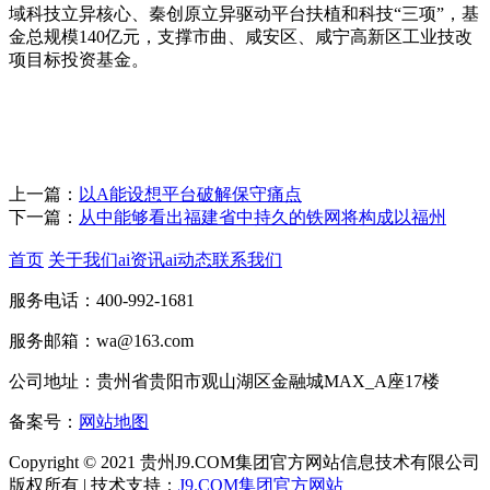
域科技立异核心、秦创原立异驱动平台扶植和科技“三项”，基
金总规模140亿元，支撑市曲、咸安区、咸宁高新区工业技改
项目标投资基金。
上一篇：
以A能设想平台破解保守痛点
下一篇：
从中能够看出福建省中持久的铁网将构成以福州
首页
关于我们
ai资讯
ai动态
联系我们
服务电话：400-992-1681
服务邮箱：wa@163.com
公司地址：贵州省贵阳市观山湖区金融城MAX_A座17楼
备案号：
网站地图
Copyright © 2021 贵州J9.COM集团官方网站信息技术有限公司
版权所有 | 技术支持：
J9.COM集团官方网站