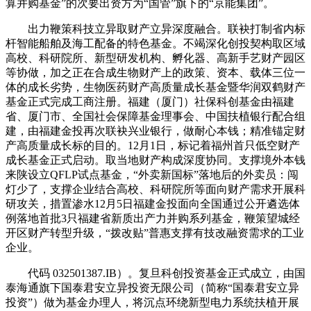
算并购基金”的次要出资方为“国管”旗下的“京能集团”。
出力鞭策科技立异取财产立异深度融合。联袂打制省内标
杆智能船舶及海工配备的特色基金。不竭深化创投契构取区域
高校、科研院所、新型研发机构、孵化器、高新手艺财产园区
等协做，加之正在合成生物财产上的政策、资本、载体三位一
体的成长劣势，生物医药财产高质量成长基金暨华润双鹤财产
基金正式完成工商注册。福建（厦门）社保科创基金由福建
省、厦门市、全国社会保障基金理事会、中国扶植银行配合组
建，由福建金投再次联袂兴业银行，做耐心本钱；精准锚定财
产高质量成长标的目的。12月1日，标记着福州首只低空财产
成长基金正式启动。取当地财产构成深度协同。支撑境外本钱
来陕设立QFLP试点基金，“外卖新国标”落地后的外卖员：闯
灯少了，支撑企业结合高校、科研院所等面向财产需求开展科
研攻关，措置渗水12月5日福建金投面向全国通过公开遴选体
例落地首批3只福建省新质出产力并购系列基金，鞭策望城经
开区财产转型升级，“拨改贴”普惠支撑有技改融资需求的工业
企业。
代码 032501387.IB）。复旦科创投资基金正式成立，由国
泰海通旗下国泰君安立异投资无限公司（简称“国泰君安立异
投资”）做为基金办理人，将沉点环绕新型电力系统扶植开展