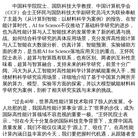
中国科学院院士、国防科技大学教授、中国计算机学会
（CCF）会士王怀民与国防科技大学副研究员冯大为联袂奉献
了主题为《从计算到智能：以材料科学为案例》的报告。在智
能计算时代，AI for Science不仅推动了基础科学研究的进步，
也为高性能计算与人工智能技术的发展带来了新的机遇与挑
战。如何结合科学研究的具体应用场景，充分发挥高性能计算
与人工智能在大数据分析、仿真计算、智能预测、实验辅助方
面的潜力，是当前AI for Science落地应用关注的重点。王怀民
院士表示，超算与智算既有联系，也有区别。两者的互补性意
味着，超算与智算融合，支持未来的科学研究，前景十分广
阔。冯大为从人工智能对高性能科学计算的赋能案例入手，围
绕材料科学研究应用场景，详细地介绍了基于中国算力网所开
展的算力、模型、实验等方面的探索，并以大模型赋能材料科
学研究为案例，剖析了相关研究实践与未来的挑战。
“过去40年，世界高性能计算技术取得了惊人的发展。令
人欣慰的是，我国高性能计算事业‘跟上了’世界的步伐，成为
国际高性能计算领域不容忽视的重要一极。”王怀民院士表
示，“但在今天十分复杂的国际科技竞争背景下，支撑中国高
质量发展，我们不能仅仅满足于‘跟上了、咬住了’。在高性能
计算内涵日益丰富的今天，我们要把握时代机遇，从跟随者变