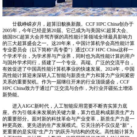
廿载峥嵘岁月，超算旧貌换新颜。CCF HPC China创办于
2005年，今年已经是第20届。它已成为与美国SC超算大会、
德国ISC超算大会并驾齐驱的高性能计算领域全球最具影响力
的三大超算盛会之一。这20年来，中国计算机学会高性能计算
专业委员会（以下简称“高专委”）通过CCF HPC China这样一
个学术平台，为学术界与产业界，同时也为高性能计算的用户
与国外学术同行，搭建了一个专业、高端、广泛的交流平台，
有效促进了中国高性能计算机事业的快速发展。2024年，中国
高性能计算迎来深研人工智能与新质生产力和算力产业间紧密
关系的重要契机。作为一届继往开来的行业顶级盛会，CCF
HPC China致力于通过广泛交流与合作，为行业开疆拓土增添
新势能。
进入AIGC新时代，人工智能应用需要不断夯实算力底
座。作为引领未来发展的关键力量，算力也是构成新质生产力
的重要部分。面对新的科技革命与产业变革，新质生产力是一
种更高效、更先进的生产发展模式。它关注的不仅仅是“新”，
更重要的是实现“生产力”的跃升与结构的优化。高性能计算为