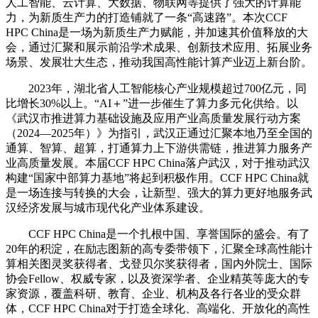
人工智能、云计算、大数据、物联网等提供了强大的计算能
力，为新质生产力的打造铺就了一条“高速路”。本次CCF
HPC China是一场为新质生产力赋能，并加速其价值释放的大
会，通过汇聚和展示前沿学术成果、创新技术应用、拓展业务
场景、发展壮大生态，推动我国高性能计算产业迈上新台阶。
2023年，湖北省人工智能核心产业规模超过700亿元，同
比增长30%以上。“AI＋”进一步催生了算力多元化供给。以
《武汉市推进算力基础设施及应用产业高质量发展行动方案
（2024—2025年）》为指引，武汉正通过汇聚本地乃至全国的
通算、智算、超算，打通算力上下游供需链，推进算力服务产
业高质量发展。本届CCF HPC China落户武汉，对于推动武汉
构建“国家中部算力基地”将起到积极作用。CCF HPC China就
是一场连接与转换的大会，让新型、强大的算力更好地服务武
汉经济发展与城市现代化产业体系建设。
CCF HPC China是一个扎根中国、享誉国际的盛会。有了
20年的积淀，在励志图新的高专委带领下，汇聚全球高性能计
算相关图灵奖获得者、戈登贝尔奖获得者，国内外院士、国际
协会Fellow、权威专家，以及资深学者、企业精英等庞大的专
家资源，覆盖科研、教育、企业、机构及各行各业的受众群
体，CCF HPC China对于打造全球化、高端化、开放化的高性