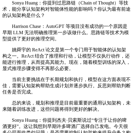
Sonya Huang：你提到过思路链（Chain of Thought）等技
术，能分享认知架构对智能体性能的影响吗？你认为最有前途
的认知架构是什么？
Harrison Chase：AutoGPT 等项目没有成功的一个原因是
早期 LLM 无法明确推理第一步该做什么。思路链等技术为模
型提供了更好的推理空间。
姚舜宇的 ReAct 论文是第一个专门用于智能体的认知架
构之一。ReAct 结合了推理和行动，让模型不仅执行动作，还
能进行推理，从而提高其能力。现在，随着模型训练的深入，
显式推理步骤变得不再那么必要。
当前主要挑战在于长期规划和执行，模型在这方面表现不
佳，需要认知架构帮助生成计划并逐步执行。反思则帮助判断
任务是否完成。
总的来说，规划和推理是目前最重要的通用认知架构，未
来随着训练改进，这些问题将得到更好的解决。
Sonya Huang：你提到杰夫·贝索斯说过“专注于让你的啤
酒更好”。这让我想到早期许多啤酒厂选择自己发电。今天很
多公司面临类似问题：是否需要控制认知架构来提升业务？构